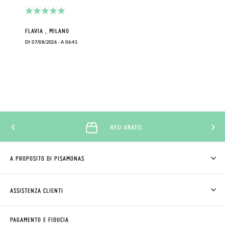
FLAVIA , MILANO
DI 07/08/2026 - A 06:41
RESI GRATIS
A PROPOSITO DI PISAMONAS
CHI SIAMO
COME COMPRARE
ASSISTENZA CLIENTI
DOV'È IL MIO ORDINE
SPEDIZIONI E RESI
RICHIEDERE RESO
CLUB PISAMONAS
PAGAMENTO E FIDUCIA