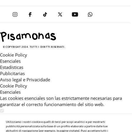
© COPYRIGHT 2024. TUTTI I DIRITTI RISERVATI.
Cookie Policy
Esenciales
Estadísticas
Publicitarias
Aviso legal e Privacidade
Cookie Policy
Esenciales
Las cookies esenciales son las estrictamente necesarias para
garantizar el correcto funcionamiento del sitio web.
Estadísticas
Estas cookies nos permiten ofrecerle una experiencia en el sitio
Utilizziamo i nostri cookie e quelli di terzi per scopi analitici e per mostrarti
pubblicità personalizzata sulla base di un profilo elaborato a partire dalle tue
adaptada a su navegación (recomendaciones de producto
abitudini di navigazione (per esempio, le pagine visitate). Puoi accettare tutti i