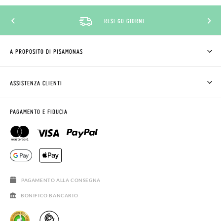
RESI 60 GIORNI
A PROPOSITO DI PISAMONAS
CHI SIAMO
COME COMPRARE
ASSISTENZA CLIENTI
DOV'È IL MIO ORDINE
SPEDIZIONI E RESI
RICHIEDERE RESO
CLUB PISAMONAS
PAGAMENTO E FIDUCIA
CONTATTO
BLOG & NEWS
ORARIO PISAMONAS
AVVISO LEGALE, PRIVACY E COOKIES
DOMANDE FREQUENTI
GUIDA ALLE TAGLIE
SALDI
PAGAMENTO ALLA CONSEGNA
BONIFICO BANCARIO