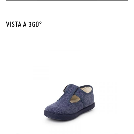
inviata automaticamente alla tua casella di posta.
CM
12,0
12,7
13,3
14,0
14,7
15,3
16,0
Per sostituire un articolo, ti preghiamo di restituire il paio
VISTA A 360°
originale utilizzando l'etichetta fornita presso qualsiasi ufficio
postale Poste Italiane e di effettuare un nuovo ordine per la
taglia o il modello desiderato.