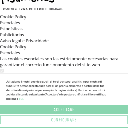
© COPYRIGHT 2024. TUTTI I DIRITTI RISERVATI.
Cookie Policy
Esenciales
Estadísticas
Publicitarias
Aviso legal e Privacidade
Cookie Policy
Esenciales
Las cookies esenciales son las estrictamente necesarias para
garantizar el correcto funcionamiento del sitio web.
Estadísticas
Estas cookies nos permiten ofrecerle una experiencia en el sitio
Utilizziamo i nostri cookie e quelli di terzi per scopi analitici e per mostrarti
pubblicità personalizzata sulla base di un profilo elaborato a partire dalle tue
adaptada a su navegación (recomendaciones de producto
abitudini di navigazione (per esempio, le pagine visitate). Puoi accettare tutti i
personalizadas, énfasis en categorías frecuentemente
cookies cliccando sul pulsante 'Accettare' e impostare o rifiutare il loro utilizzo
consultadas, etc).Al activar esta cookie, nos ayuda a mejorar aún
cliccando
qui.
más su experiencia.
ACCETTARE
Publicitarias
CONFIGURARE
Estas cookies permiten a nuestros socios publicitarios enviarle