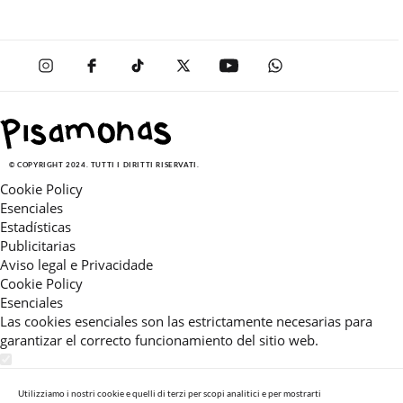
© COPYRIGHT 2024. TUTTI I DIRITTI RISERVATI.
Cookie Policy
Esenciales
Estadísticas
Publicitarias
Aviso legal e Privacidade
Cookie Policy
Esenciales
Las cookies esenciales son las estrictamente necesarias para
garantizar el correcto funcionamiento del sitio web.
Estadísticas
Estas cookies nos permiten ofrecerle una experiencia en el sitio
Utilizziamo i nostri cookie e quelli di terzi per scopi analitici e per mostrarti