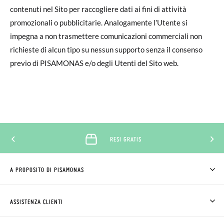
contenuti nel Sito per raccogliere dati ai fini di attività
promozionali o pubblicitarie. Analogamente l’Utente si
impegna a non trasmettere comunicazioni commerciali non
richieste di alcun tipo su nessun supporto senza il consenso
previo di PISAMONAS e/o degli Utenti del Sito web.
RESI GRATIS
A PROPOSITO DI PISAMONAS
CHI SIAMO
COME COMPRARE
ASSISTENZA CLIENTI
DOV'È IL MIO ORDINE
SPEDIZIONI E RESI