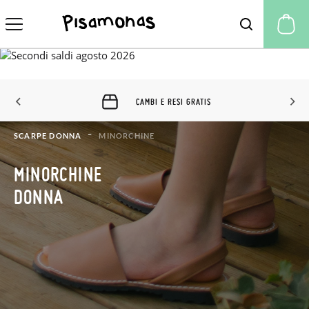
Il
CAMBI E RESI GRATIS
SCARPE DONNA
MINORCHINE
MINORCHINE
DONNA