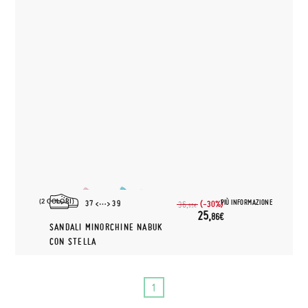
(2 COLORI)
PIÙ INFORMAZIONE
37
39
(-30%)
36,
95€
25,
86€
SANDALI MINORCHINE NABUK
CON STELLA
1