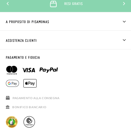
RESI GRATIS
A PROPOSITO DI PISAMONAS
CHI SIAMO
COME COMPRARE
ASSISTENZA CLIENTI
DOV'È IL MIO ORDINE
SPEDIZIONI E RESI
RICHIEDERE RESO
CLUB PISAMONAS
PAGAMENTO E FIDUCIA
CONTATTO
BLOG & NEWS
ORARIO PISAMONAS
AVVISO LEGALE, PRIVACY E COOKIES
DOMANDE FREQUENTI
GUIDA ALLE TAGLIE
SALDI
PAGAMENTO ALLA CONSEGNA
BONIFICO BANCARIO