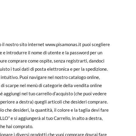
o il nostro sito internet www.pisamonas.it puoi scegliere
e e introdurre il nome di utente e la password per un
ppure comprare come ospite, senza registrarti, dandoci
to i tuoi dati di posta elettronica e per la spedizione.
e intuitivo. Puoi navigare nel nostro catalogo online,
di scarpe nel menù di categorie della vendita online
ché aggiungi nel tuo carrello d’acquisto (che puoi vedere
eriore a destra) quegli articoli che desideri comprare.
 che desideri, la quantità, il colore e la taglia devi fare
” e si aggiungerà al tuo Carrello, in alto a destra,
che hai comprato.
zionare i diversi prodotti che vuoi comprare dovrai fare