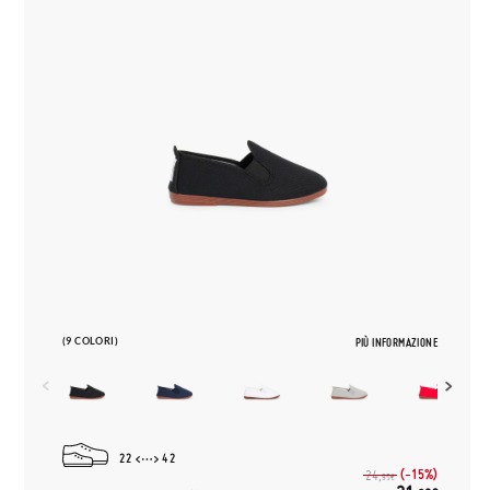
(9 COLORI)
PIÙ INFORMAZIONE
22
42
(-15%)
24,
95€