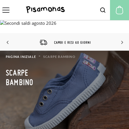
Il
CAMBI E RESI 60 GIORNI
PAGINA INIZIALE
SCARPE BAMBINO
SCARPE
BAMBINO