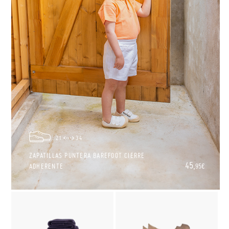
21
34
ZAPATILLAS PUNTERA BAREFOOT CIERRE
45,
ADHERENTE
95€