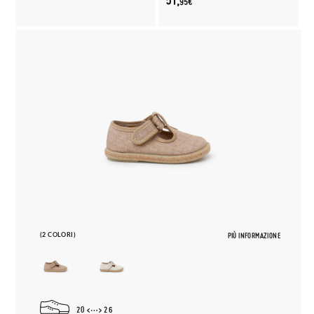
51,
95€
(2 COLORI)
PIÙ INFORMAZIONE
20
26