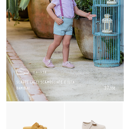
18
38
SCARPE LACCI SCAMOSCIATE E IUTA
37,
BAMBINI
95€