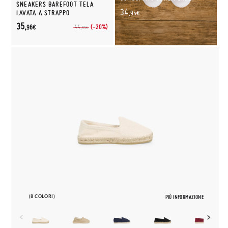
SNEAKERS BAREFOOT TELA
34,
LAVATA A STRAPPO
95€
35,
(-20%)
44,
96€
95€
(8 COLORI)
PIÙ INFORMAZIONE