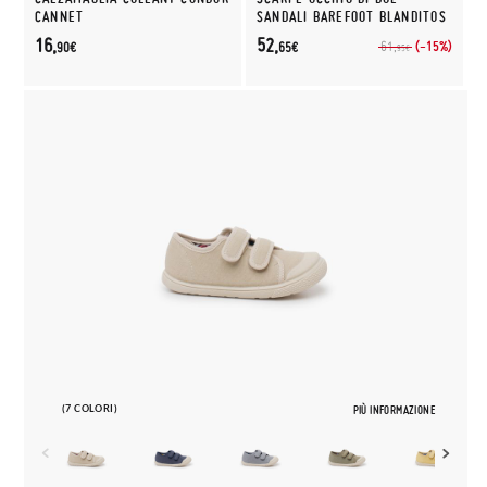
CANNET
SANDALI BAREFOOT BLANDITOS
16,
52,
(-15%)
61,
90€
65€
95€
(7 COLORI)
PIÙ INFORMAZIONE