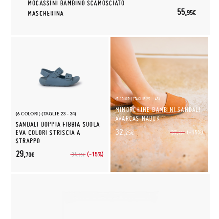
MOCASSINI BAMBINO SCAMOSCIATO
55,
95€
MASCHERINA
(5 COLORI) (TAGLIE 25 - 45)
MINORCHINE BAMBINI SANDALI
(6 COLORI) (TAGLIE 23 - 34)
AVARCAS NABUK
SANDALI DOPPIA FIBBIA SUOLA
32,
(-15%)
EVA COLORI STRISCIA A
37,
25€
95€
STRAPPO
29,
(-15%)
34,
70€
95€