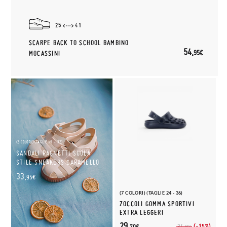
25
41
SCARPE BACK TO SCHOOL BAMBINO
54,
95€
MOCASSINI
(2 COLORI) (TAGLIE 19 - 32)
SANDALI RAGNETTI SUOLA
STILE SNEAKERS CARAMELLO
33,
95€
(7 COLORI) (TAGLIE 24 - 36)
ZOCCOLI GOMMA SPORTIVI
EXTRA LEGGERI
29,
(-15%)
34,
70€