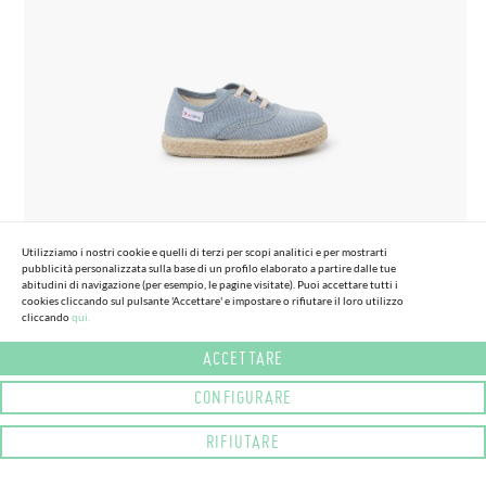
Utilizziamo i nostri cookie e quelli di terzi per scopi analitici e per mostrarti
pubblicità personalizzata sulla base di un profilo elaborato a partire dalle tue
(7 COLORI)
PIÙ INFORMAZIONE
abitudini di navigazione (per esempio, le pagine visitate). Puoi accettare tutti i
cookies cliccando sul pulsante 'Accettare' e impostare o rifiutare il loro utilizzo
cliccando
qui.
ACCETTARE
20
37
CONFIGURARE
SNEAKERS IN TELA CON LACCI E SUOLA
32,
RIFIUTARE
95€
ESPADRILLAS