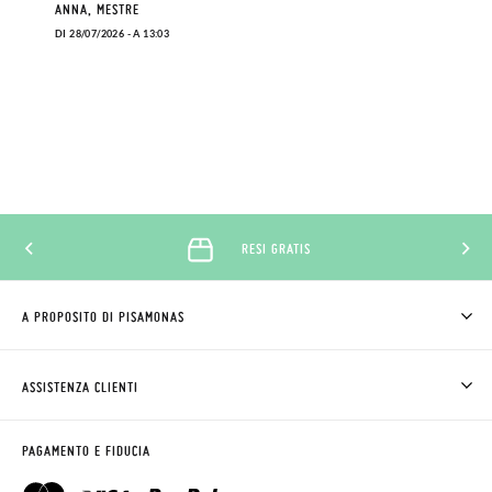
ANNA, MESTRE
DI 28/07/2026 - A 13:03
RESI 60 GIORNI
A PROPOSITO DI PISAMONAS
CHI SIAMO
COME COMPRARE
ASSISTENZA CLIENTI
DOV'È IL MIO ORDINE
SPEDIZIONI E RESI
RICHIEDERE RESO
CLUB PISAMONAS
PAGAMENTO E FIDUCIA
CONTATTO
BLOG & NEWS