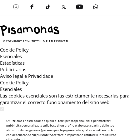
© COPYRIGHT 2024. TUTTI I DIRITTI RISERVATI.
Cookie Policy
Esenciales
Estadísticas
Publicitarias
Aviso legal e Privacidade
Cookie Policy
Esenciales
Las cookies esenciales son las estrictamente necesarias para
garantizar el correcto funcionamiento del sitio web.
Estadísticas
Estas cookies nos permiten ofrecerle una experiencia en el sitio
Utilizziamo i nostri cookie e quelli di terzi per scopi analitici e per mostrarti
pubblicità personalizzata sulla base di un profilo elaborato a partire dalle tue
adaptada a su navegación (recomendaciones de producto
abitudini di navigazione (per esempio, le pagine visitate). Puoi accettare tutti i
personalizadas, énfasis en categorías frecuentemente
cookies cliccando sul pulsante 'Accettare' e impostare o rifiutare il loro utilizzo
cliccando
qui.