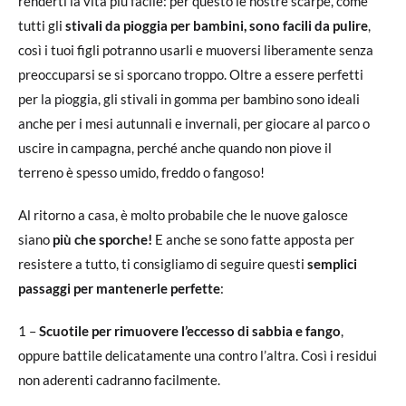
renderti la vita più facile: per questo le nostre scarpe, come
tutti gli
stivali da pioggia per bambini, sono facili da pulire
,
così i tuoi figli potranno usarli e muoversi liberamente senza
preoccuparsi se si sporcano troppo. Oltre a essere perfetti
per la pioggia, gli stivali in gomma per bambino sono ideali
anche per i mesi autunnali e invernali, per giocare al parco o
uscire in campagna, perché anche quando non piove il
terreno è spesso umido, freddo o fangoso!
Al ritorno a casa, è molto probabile che le nuove galosce
siano
più che sporche!
E anche se sono fatte apposta per
resistere a tutto, ti consigliamo di seguire questi
semplici
passaggi per mantenerle perfette
:
1 –
Scuotile per rimuovere l’eccesso di sabbia e fango
,
oppure battile delicatamente una contro l’altra. Così i residui
non aderenti cadranno facilmente.