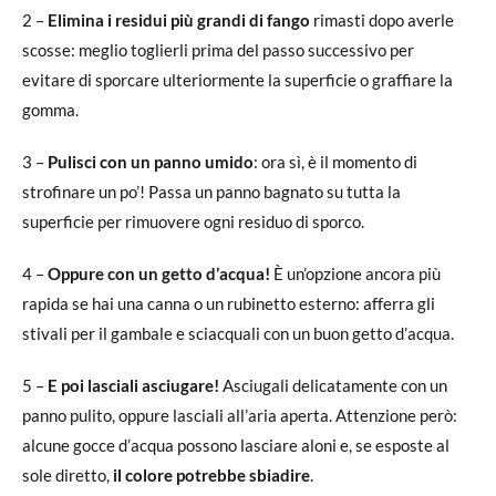
2 –
Elimina i residui più grandi di fango
rimasti dopo averle
scosse: meglio toglierli prima del passo successivo per
evitare di sporcare ulteriormente la superficie o graffiare la
gomma.
3 –
Pulisci con un panno umido
: ora sì, è il momento di
strofinare un po’! Passa un panno bagnato su tutta la
superficie per rimuovere ogni residuo di sporco.
4 –
Oppure con un getto d’acqua!
È un’opzione ancora più
rapida se hai una canna o un rubinetto esterno: afferra gli
stivali per il gambale e sciacquali con un buon getto d’acqua.
5 –
E poi lasciali asciugare!
Asciugali delicatamente con un
panno pulito, oppure lasciali all’aria aperta. Attenzione però:
alcune gocce d’acqua possono lasciare aloni e, se esposte al
sole diretto,
il colore potrebbe sbiadire
.