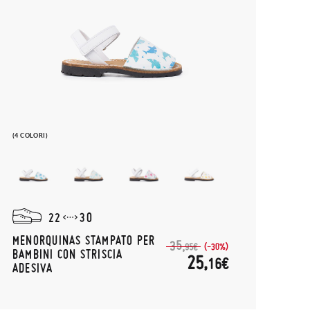
(4 COLORI)
22
30
MENORQUINAS STAMPATO PER
35,
(-30%)
95€
BAMBINI CON STRISCIA
25,
16€
ADESIVA