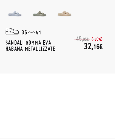
36
41
45,
(-30%)
95€
SANDALI GOMMA EVA
32,
16€
HABANA METALLIZZATE