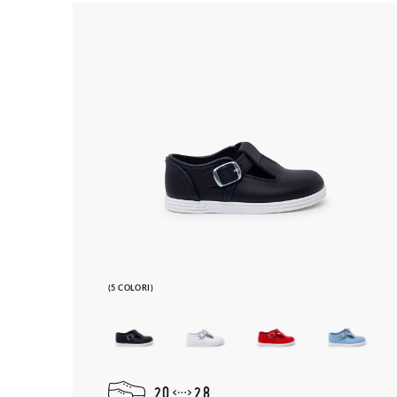
(5 COLORI)
20
28