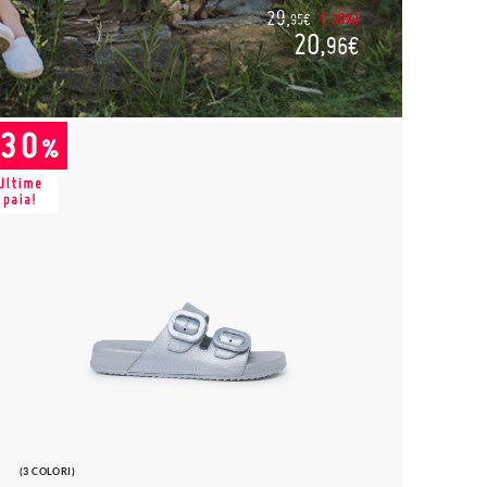
29,
(-30%)
95€
20,
96€
(3 COLORI)