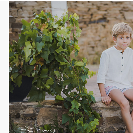
(9 COLORI)
21
39