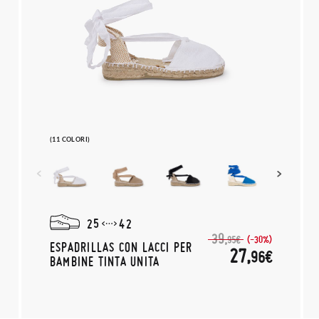
(11 COLORI)
25
42
39,
(-30%)
95€
ESPADRILLAS CON LACCI PER
27,
96€
BAMBINE TINTA UNITA