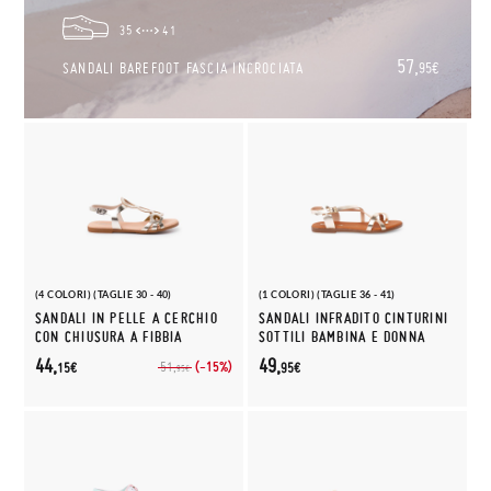
35
41
57,
SANDALI BAREFOOT FASCIA INCROCIATA
95€
(4 COLORI) (TAGLIE 30 - 40)
(1 COLORI) (TAGLIE 36 - 41)
SANDALI IN PELLE A CERCHIO
SANDALI INFRADITO CINTURINI
CON CHIUSURA A FIBBIA
SOTTILI BAMBINA E DONNA
44,
49,
(-15%)
51,
15€
95€
95€