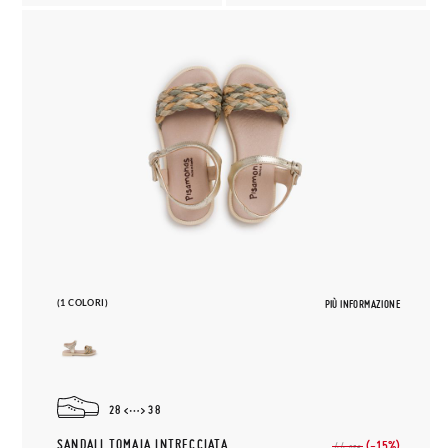
(1 COLORI)
PIÙ INFORMAZIONE
28
38
SANDALI TOMAIA INTRECCIATA
(-15%)
44,
95€