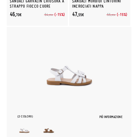
SANDALI GARVALIN CHIUSURA A
SANDALI MORBIDI CINTURINI
STRAPPO FIOCCO CUORE
INCROCIATI NAPPA
46,
47,
(-15%)
(-15%)
54,
55,
70€
55€
95€
95€
(2 COLORI)
PIÙ INFORMAZIONE