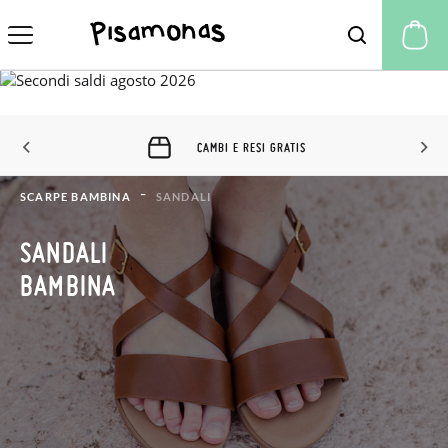
Il
CAMBI E RESI 60 GIORNI
SCARPE BAMBINA
SANDALI
SANDALI
BAMBINA