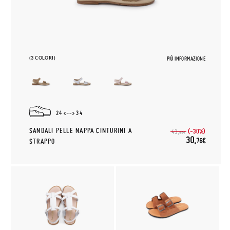
(3 COLORI)
PIÙ INFORMAZIONE
24
34
SANDALI PELLE NAPPA CINTURINI A
(-30%)
43,
95€
30,
76€
STRAPPO