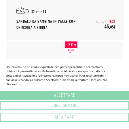
23
32
SANDALO DA BAMBINA IN PELLE CON
(-15%)
53,
95€
45,
85€
CHIUSURA A FIBBIA
Utilizziamo i nostri cookie e quelli di terzi per scopi analitici e per mostrarti
pubblicità personalizzata sulla base di un profilo elaborato a partire dalle tue
abitudini di navigazione (per esempio, le pagine visitate). Puoi accettare tutti i
cookies cliccando sul pulsante 'Accettare' e impostare o rifiutare il loro utilizzo
cliccando
qui.
(2 COLORI) (TAGLIE 28 - 33)
(3 COLORI) (TAGLIE 22 - 32)
SANDALI BAMBINA PELLE
SANDALI BAREFOOT PELLE
ACCETTARE
STRINGHE INCROCIATE
BORCHIE
CHIUSURA CHIUSURA A
37,
CONFIGURARE
(-30%)
53,
76€
95€
STRAPPO
51,
95€
RIFIUTARE