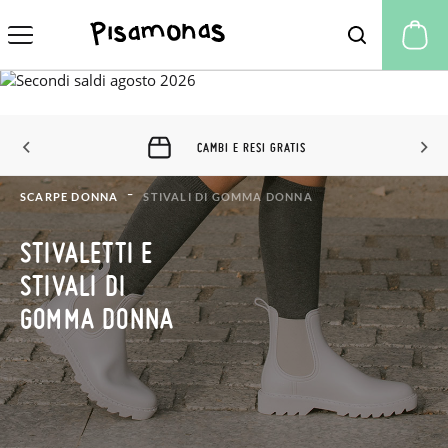
Il
CAMBI E RESI GRATIS
SCARPE DONNA
STIVALI DI GOMMA DONNA
STIVALETTI E
STIVALI DI
GOMMA DONNA