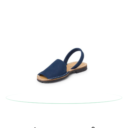
postale Poste Italiane e di effettuare un nuovo ordine per la
taglia o il modello desiderato.