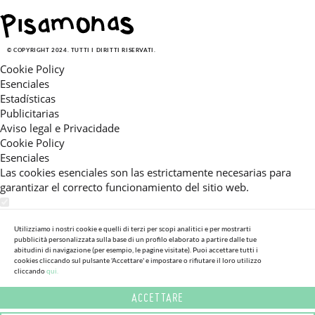
© COPYRIGHT 2024. TUTTI I DIRITTI RISERVATI.
Cookie Policy
Esenciales
Estadísticas
Publicitarias
Aviso legal e Privacidade
Cookie Policy
Esenciales
Las cookies esenciales son las estrictamente necesarias para
garantizar el correcto funcionamiento del sitio web.
Estadísticas
Estas cookies nos permiten ofrecerle una experiencia en el sitio
Utilizziamo i nostri cookie e quelli di terzi per scopi analitici e per mostrarti
pubblicità personalizzata sulla base di un profilo elaborato a partire dalle tue
adaptada a su navegación (recomendaciones de producto
abitudini di navigazione (per esempio, le pagine visitate). Puoi accettare tutti i
personalizadas, énfasis en categorías frecuentemente
cookies cliccando sul pulsante 'Accettare' e impostare o rifiutare il loro utilizzo
cliccando
qui.
consultadas, etc).Al activar esta cookie, nos ayuda a mejorar aún
más su experiencia.
ACCETTARE