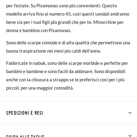
per l'estate. Su Pisamonas sono più convenienti. Questo
modello arriva fino al numero 45, così questi sandali andranno
bene sia per i tuoi figli più grandi che per te. Minorchine per
donna e bambino con Pisamonas.
Sono delle scarpe comode e di alta qualità che permettono una
buona traspirazione nei mesi più caldi dell'anno.
Fabbricate in nabuk, sono delle scarpe morbide e perfette per
bambini e bambine e sono facili da abbinare. Sono disponibili
anche con la chiusura a strappo se le preferisci cosí per i più
piccoli, per una maggior comodità.
SPEDIZIONI E RESI
Su Pisamonas la spedizione è gratuita a partire da 30 €. Per gli
ordini inferiori a 30 €, la spedizione standard costa 3,95 € e