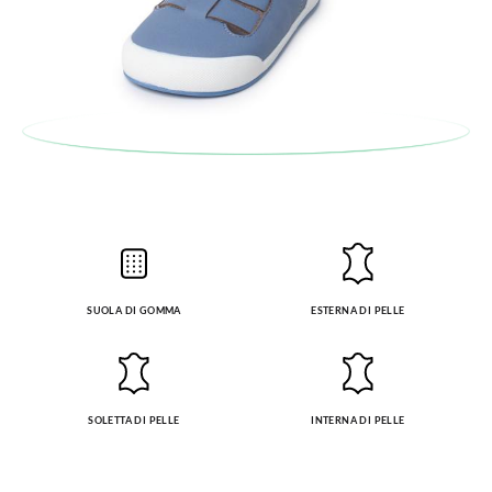
Per sostituire un articolo, ti preghiamo di restituire il paio
LARGHEZZA SOLETTA
6,0
6,1
6,2
6,3
6,5
6,7
6,9
7,0
originale utilizzando l'etichetta fornita presso qualsiasi ufficio
(CM)
postale Poste Italiane e di effettuare un nuovo ordine per la
taglia o il modello desiderato.
SUOLA DI GOMMA
ESTERNA DI PELLE
SOLETTA DI PELLE
INTERNA DI PELLE