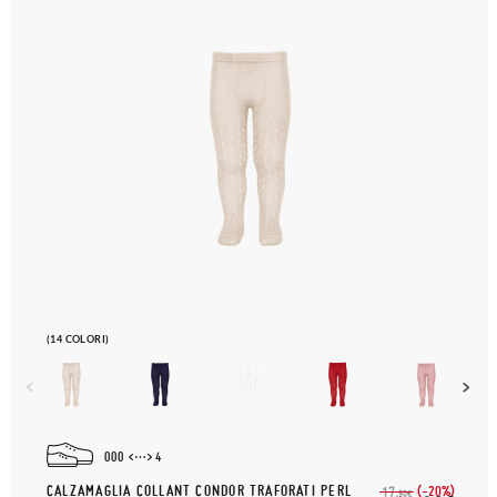
(14 COLORI)
000
4
CALZAMAGLIA COLLANT CONDOR TRAFORATI PERL
(-20%)
17,
90€