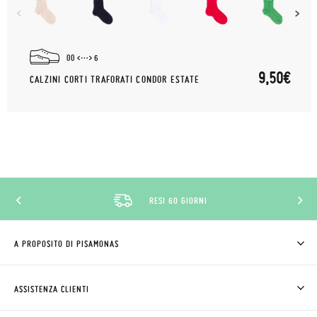
00
6
9,50€
CALZINI CORTI TRAFORATI CONDOR ESTATE
RESI 60 GIORNI
A PROPOSITO DI PISAMONAS
CHI SIAMO
COME COMPRARE
ASSISTENZA CLIENTI
DOV'È IL MIO ORDINE
SPEDIZIONI E RESI