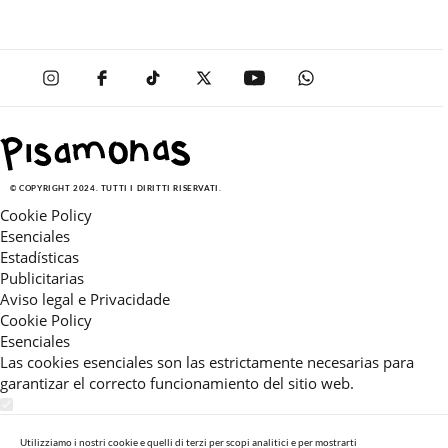
© COPYRIGHT 2024. TUTTI I DIRITTI RISERVATI.
Cookie Policy
Esenciales
Estadísticas
Publicitarias
Aviso legal e Privacidade
Cookie Policy
Esenciales
Las cookies esenciales son las estrictamente necesarias para
garantizar el correcto funcionamiento del sitio web.
Estadísticas
Estas cookies nos permiten ofrecerle una experiencia en el sitio
Utilizziamo i nostri cookie e quelli di terzi per scopi analitici e per mostrarti