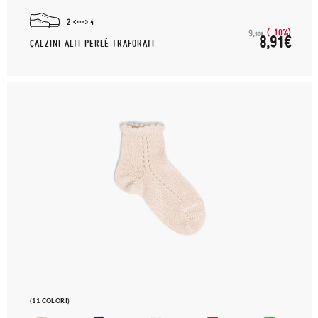
2
4
(-10%)
9,
90€
8,91€
CALZINI ALTI PERLÉ TRAFORATI
(11 COLORI)