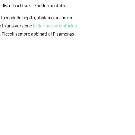
18
19
a disturbarti se si è addormentato.
to il pagamento come ospite, visita la
zato per l'acquisto. Un'etichetta di reso
11,1
11,7
sto modello pepito, abbiamo anche un
o in una versione
ballerine con cinturino
. Piccoli sempre abbinati al Pisamonas!
ndo l'etichetta fornita presso qualsiasi
l modello desiderato.