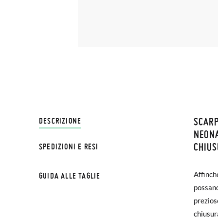
SCARP
SPEDI
DESCRIZIONE
NEONA
CHIUS
SPEDIZIONI E RESI
Su Pisa
NOTA BE
€ e imp
possa c
Affinch
GUIDA ALLE TAGLIE
effettu
esterna
possano
prezios
Se le s
chiusur