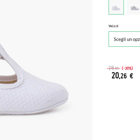
TAGLIE
28
(-30%)
,95
20
,26 €