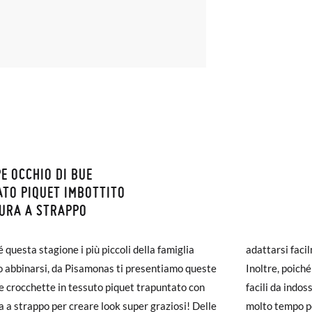
E OCCHIO DI BUE
ZIONI E RESI
TO PIQUET IMBOTTITO
URA A STRAPPO
monas la spedizione è gratuita a partire da 30 €. Per gli ordini inferio
NE: Le misure della tabella sono di questo modello concreto, e sono d
iegherà da 4 a 5 giorni lavorativi per arrivare tramite corriere. Ti pr
onfrontare con la misura del piede del tuo bimbo o con la suola interna
é questa stagione i più piccoli della famiglia
adattarsi facil
ato prima delle 15:00, altrimenti verrà spedito il giorno successivo.
.
 abbinarsi, da Pisamonas ti presentiamo queste
Inoltre, poich
e crocchette in tessuto piquet trapuntato con
facili da indo
carpe arrivano e non sono esattamente quello che cercavi, puoi richie
a a strappo per creare look super graziosi! Delle
molto tempo pe