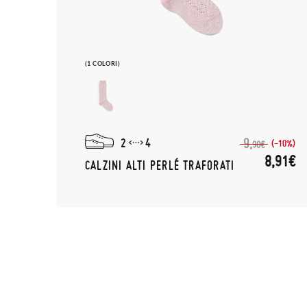
(1 COLORI)
2
4
9,
(-10%)
90€
8,91€
CALZINI ALTI PERLÉ TRAFORATI