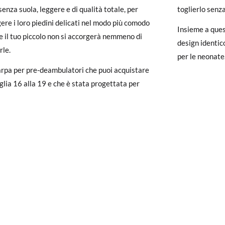
 (EU)
16
17
senza suola, leggere e di qualità totale, per
toglierlo senz
un account, ti basta accedere per avviare la procedura. Se hai effettua
ere i loro piedini delicati nel modo più comodo
pagina dei
Resi
e inserisci il numero d'ordine e l'indirizzo e-mail utiliz
9,9
10,5
Insieme a que
e il tuo piccolo non si accorgerà nemmeno di
uindi inviata automaticamente alla tua casella di posta.
design identic
rle.
per le neonate
ituire un articolo, ti preghiamo di restituire il paio originale utilizza
rpa per pre-deambulatori che puoi acquistare
 postale Poste Italiane e di effettuare un nuovo ordine per la taglia o i
aglia 16 alla 19 e che è stata progettata per