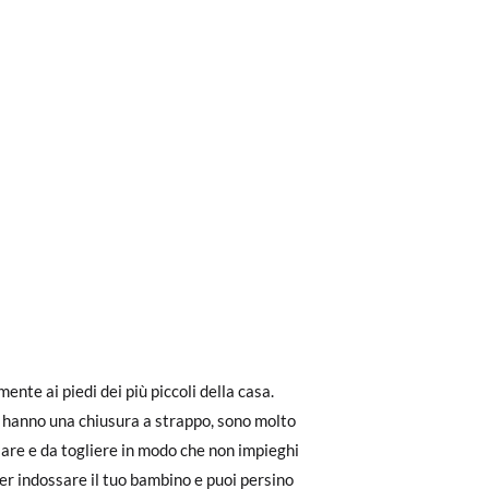
ri a 30 €, la spedizione standard costa 3,95
ella suola interna della scarpa, perché tu
eghiamo di notare che l'ordine deve essere
 di altre scarpe che ha, non con la suola
mente ai piedi dei più piccoli della casa.
é hanno una chiusura a strappo, sono molto
ssare e da togliere in modo che non impieghi
dere facilmente un reso gratuito.
r indossare il tuo bambino e puoi persino