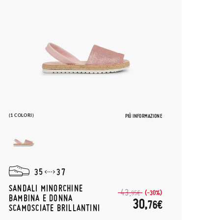
(1 COLORI)
PIÙ INFORMAZIONE
35
37
SANDALI MINORCHINE
43,
(-30%)
95€
BAMBINA E DONNA
30,
76€
SCAMOSCIATE BRILLANTINI