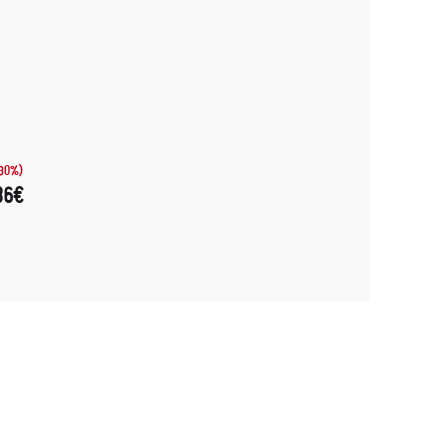
-30%)
86€