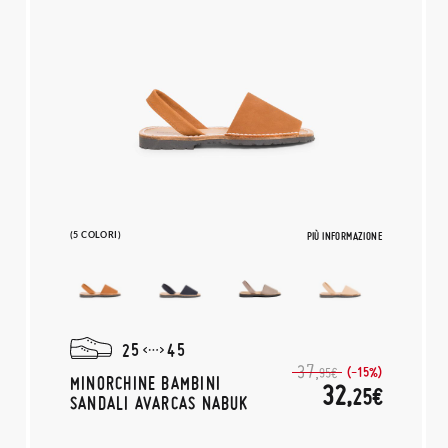
(5 COLORI)
PIÙ INFORMAZIONE
25
45
37,
(-15%)
95€
MINORCHINE BAMBINI
32,
25€
SANDALI AVARCAS NABUK