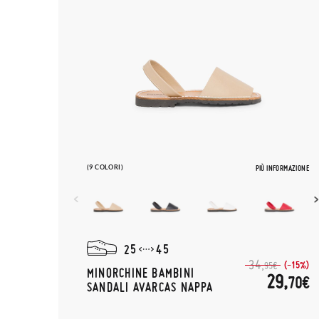
(9 COLORI)
PIÙ INFORMAZIONE
25
45
34,
(-15%)
95€
MINORCHINE BAMBINI
29,
70€
SANDALI AVARCAS NAPPA