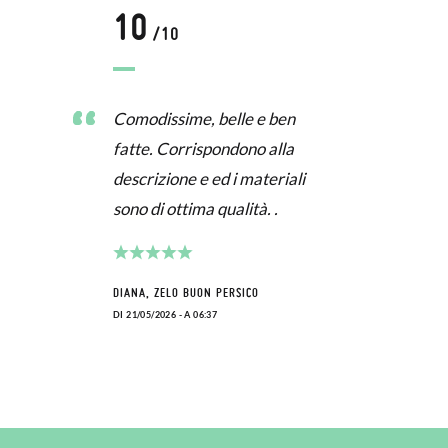
10
/10
Comodissime, belle e ben
fatte. Corrispondono alla
descrizione e ed i materiali
sono di ottima qualità. .
DIANA, ZELO BUON PERSICO
DI 21/05/2026 - A 06:37