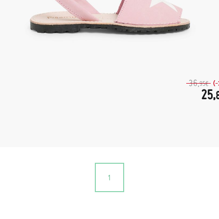
36,
(
95€
25,
1