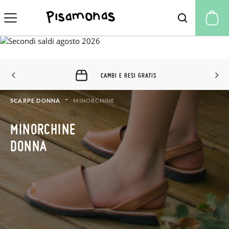
Il
CAMBI E RESI GRATIS
SCARPE DONNA
MINORCHINE
MINORCHINE
DONNA