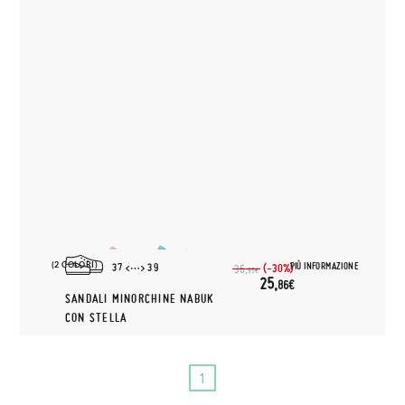
(2 COLORI)
PIÙ INFORMAZIONE
37
39
(-30%)
36,
95€
25,
86€
SANDALI MINORCHINE NABUK
CON STELLA
1