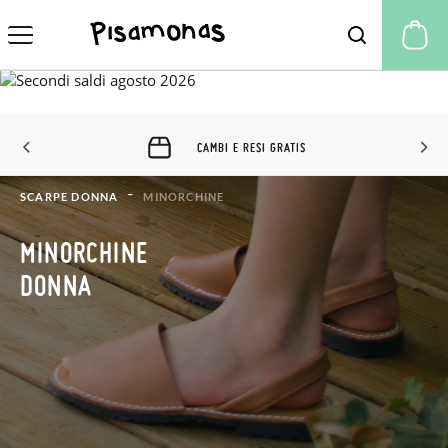
Il
CAMBI E RESI GRATIS
SCARPE DONNA
MINORCHINE
MINORCHINE
DONNA