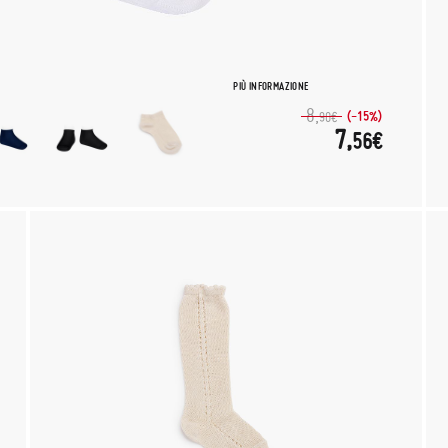
PIÙ INFORMAZIONE
8,
(-15%)
90€
7,
56€