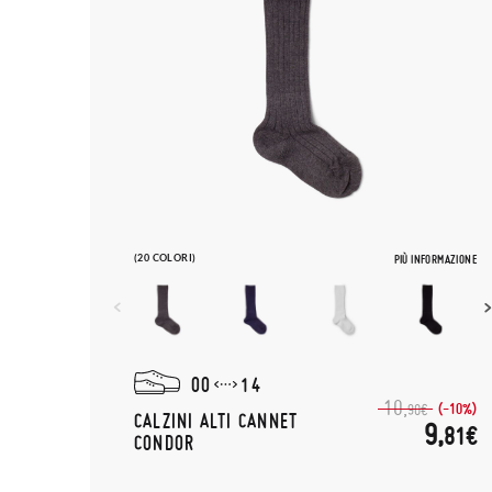
(20 COLORI)
PIÙ INFORMAZIONE
00
14
10,
(-10%)
90€
CALZINI ALTI CANNET
9,
81€
CONDOR