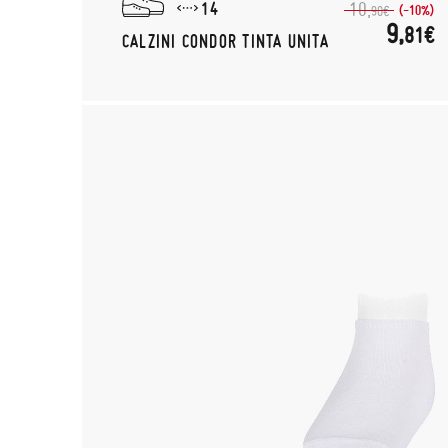
14
10,
(-10%)
90€
9,
81€
CALZINI CONDOR TINTA UNITA