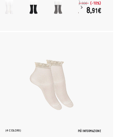
9,
(-10%)
90€
8,
91€
(4 COLORI)
PIÙ INFORMAZIONE