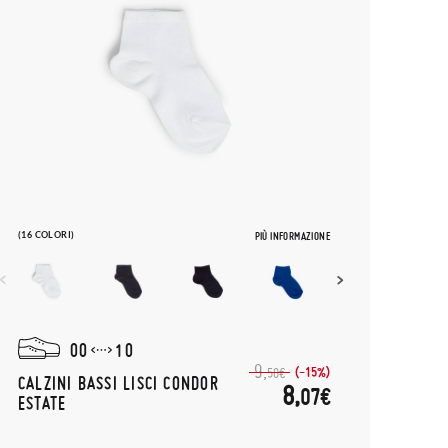
(16 COLORI)
PIÙ INFORMAZIONE
00
10
9,
(-15%)
50€
CALZINI BASSI LISCI CONDOR
8,
07€
ESTATE