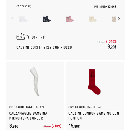
(7 COLORI)
PIÙ INFORMAZIONE
00
6
(-20%)
11,
50€
9,
20€
CALZINI CORTI PERLE CON FIOCCO
(4 COLORI) (TAGLIE 6 - 12)
(12 COLORI) (TAGLIE - 6)
CALZAMAGLIE BAMBINA
CALZINI CONDOR BAMBINO CON
MICROFIBRA CONDOR
POMPON
8,
15,
(-10%)
9,
91€
90€
90€