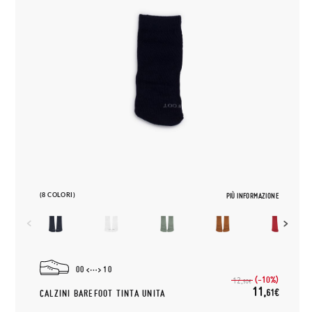
(8 COLORI)
PIÙ INFORMAZIONE
00
10
(-10%)
12,
90€
11,
61€
CALZINI BAREFOOT TINTA UNITA