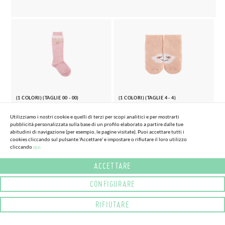
(1 COLORI) (TAGLIE 00 - 00)
(1 COLORI) (TAGLIE 4 - 4)
PORTA CALZINI ALTI
CALZINI IN SPUGNA CON
NUVOLE
Utilizziamo i nostri cookie e quelli di terzi per scopi analitici e per mostrarti
9,
90€
pubblicità personalizzata sulla base di un profilo elaborato a partire dalle tue
13,
90€
abitudini di navigazione (per esempio, le pagine visitate). Puoi accettare tutti i
cookies cliccando sul pulsante 'Accettare' e impostare o rifiutare il loro utilizzo
cliccando
qui.
ACCETTARE
CONFIGURARE
RIFIUTARE