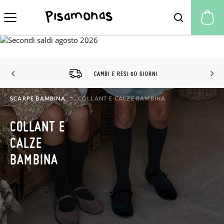
Il
CAMBI E RESI 60 GIORNI
SCARPE BAMBINA
COLLANT E CALZE BAMBINA
COLLANT E
CALZE
BAMBINA