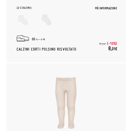
(2 COLORI)
PIÙ INFORMAZIONE
00
4
(-10%)
8,
90€
8,
01€
CALZINI CORTI POLSINO RISVOLTATO