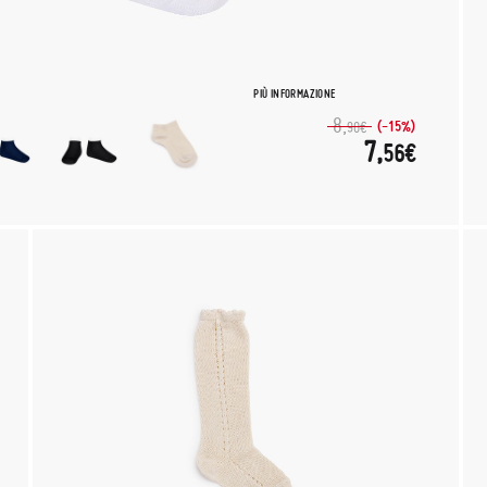
PIÙ INFORMAZIONE
8,
(-15%)
90€
7,
56€