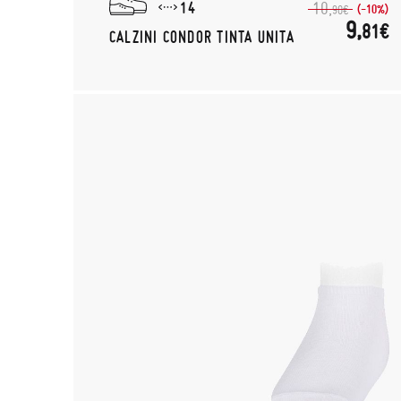
14
10,
(-10%)
90€
9,
81€
CALZINI CONDOR TINTA UNITA