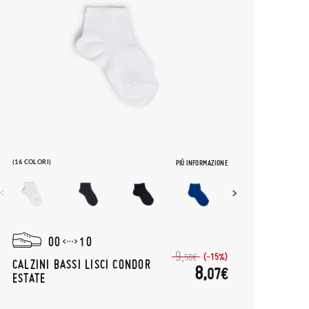
(16 COLORI)
PIÙ INFORMAZIONE
00
10
9,
(-15%)
50€
CALZINI BASSI LISCI CONDOR
8,
07€
ESTATE