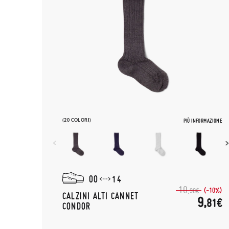
(20 COLORI)
PIÙ INFORMAZIONE
00
14
10,
(-10%)
90€
CALZINI ALTI CANNET
9,
81€
CONDOR