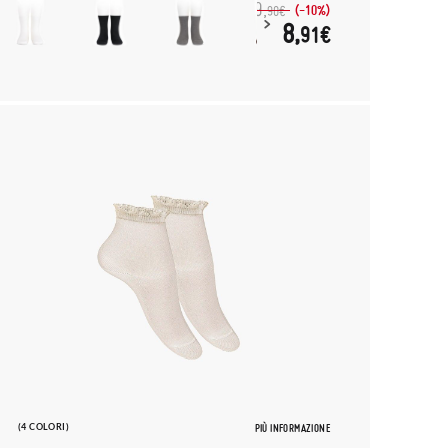
9,
(-10%)
90€
8,
91€
(4 COLORI)
PIÙ INFORMAZIONE