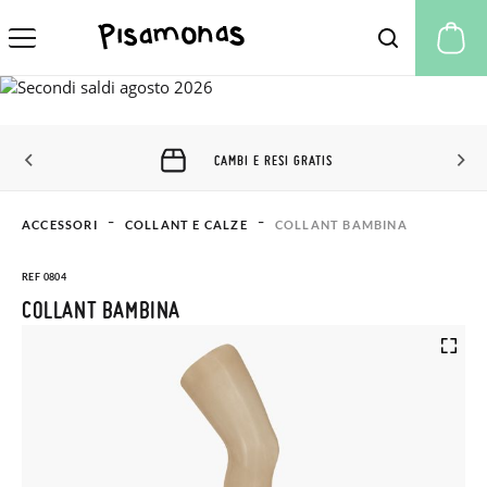
Il
CAMBI E RESI GRATIS
ACCESSORI
COLLANT E CALZE
COLLANT BAMBINA
REF 0804
COLLANT BAMBINA