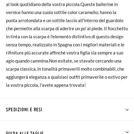
al look quotidiano della vostra piccola.Queste ballerine in
vernice hanno una suola sottile color caramello; hanno la
punta arrotondata e un sottile laccio all'interno del guardolo
che permette alla scarpa di aderire un po' al piede. Il fiocchetto
in tinta con la scarpa è l'elemento distintivo di questo design
senza tempo, realizzato in Spagna con i migliori materiali e le
rifiniture più accurate affinché vostra figlia sia sempre a suo
agio quando cammina.Non esitate, se stavate cercando una
scarpa classica, in tonalità primaverili molto combinabili, che
aggiungerà eleganza a qualsiasi outfit primaverile o estivo per
la vostra piccola, l'avete appena trovata!
SPEDIZIONI E RESI
Su Pisamonas la spedizione è gratuita a partire da 30 €. Per gli
ordini inferiori a 30 €, la spedizione standard costa 3,95 € e
GUIDA ALLE TAGLIE