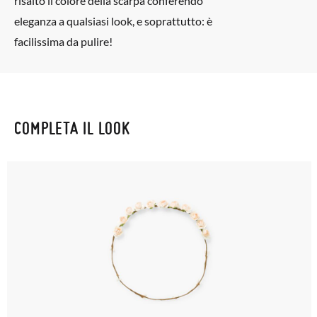
risalto il colore della scarpa conferendo
postale Poste Italiane e di effettuare un nuovo ordine per la
eleganza a qualsiasi look, e soprattutto: è
taglia o il modello desiderato.
facilissima da pulire!
COMPLETA IL LOOK