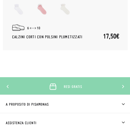
6
10
17,50€
CALZINI CORTI CON POLSINI PLUMETIZZATI
RESI GRATIS
A PROPOSITO DI PISAMONAS
CHI SIAMO
COME COMPRARE
ASSISTENZA CLIENTI
DOV'È IL MIO ORDINE
SPEDIZIONI E RESI