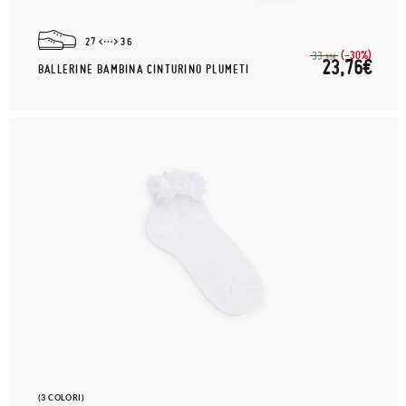
27
36
(-30%)
33,
95€
23,76€
BALLERINE BAMBINA CINTURINO PLUMETI
(3 COLORI)