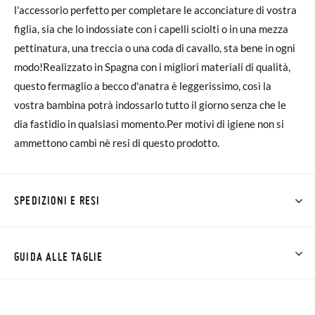
l'accessorio perfetto per completare le acconciature di vostra
figlia, sia che lo indossiate con i capelli sciolti o in una mezza
pettinatura, una treccia o una coda di cavallo, sta bene in ogni
modo!Realizzato in Spagna con i migliori materiali di qualità,
questo fermaglio a becco d'anatra è leggerissimo, così la
vostra bambina potrà indossarlo tutto il giorno senza che le
dia fastidio in qualsiasi momento.Per motivi di igiene non si
ammettono cambi nè resi di questo prodotto.
SPEDIZIONI E RESI
Su Pisamonas la spedizione è gratuita a partire da 30 €. Per gli
ordini inferiori a 30 €, la spedizione standard costa 3,95 € e
GUIDA ALLE TAGLIE
impiegherà da 4 a 5 giorni lavorativi per arrivare tramite
corriere. Ti preghiamo di notare che l'ordine deve essere
effettuato prima delle 15:00, altrimenti verrà spedito il giorno