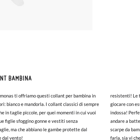
ANT BAMBINA
ZIONI E RESI
monas ti offriamo questi collant per bambina in
monas la spedizione è gratuita a partire da 30 €. Per gli ordini inferio
resistenti! Le
ori: bianco e mandorla. I collant classici di sempre
iegherà da 4 a 5 giorni lavorativi per arrivare tramite corriere. Ti pr
giocare con es
he in taglie piccole, per quei momenti in cui vuoi
ato prima delle 15:00, altrimenti verrà spedito il giorno successivo.
indossa! Perfet
tue figlie sfoggino gonne e vestiti senza
andare a batte
A
6
8
10
glie, ma che abbiano le gambe protette dal
carpe arrivano e non sono esattamente quello che cercavi, puoi richie
scarpe da bamb
e dal vento!
farla, sia vi ch
18-25 kg
25-35 kg
35-50 