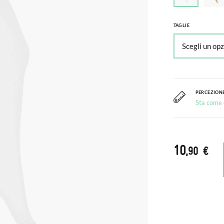
TAGLIE
PERCEZIONE
Sta come c
10
,90 €