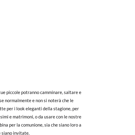
ri a 30 €, la spedizione standard costa 3,95
 tue piccole potranno camminare, saltare e
eghiamo di notare che l'ordine deve essere
se normalmente e non si noterà che le
te per i look eleganti della stagione, per
simi e matrimoni, o da usare con le nostre
12
dere facilmente un reso gratuito.
ina per la comunione, sia che siano loro a
e siano invitate.
kg
50-63 kg