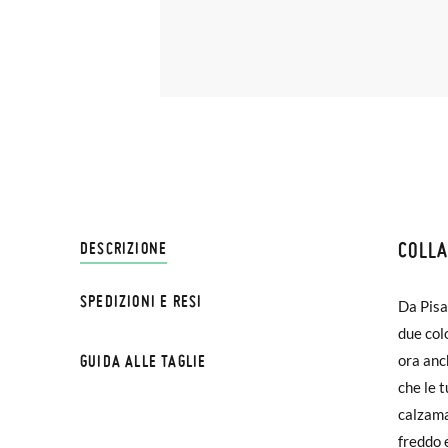
COLL
SPEDI
DESCRIZIONE
SPEDIZIONI E RESI
Da Pisa
Su Pisa
due col
€ e imp
GUIDA ALLE TAGLIE
ora anc
effettu
che le 
TAGLI
calzama
Se le s
freddo 