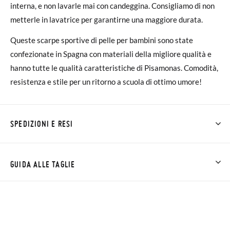
interna, e non lavarle mai con candeggina. Consigliamo di non
metterle in lavatrice per garantirne una maggiore durata.
Queste scarpe sportive di pelle per bambini sono state
confezionate in Spagna con materiali della migliore qualità e
hanno tutte le qualità caratteristiche di Pisamonas. Comodità,
resistenza e stile per un ritorno a scuola di ottimo umore!
SPEDIZIONI E RESI
Su Pisamonas la spedizione è gratuita a partire da 30 €. Per gli
ordini inferiori a 30 €, la spedizione standard costa 3,95 € e
GUIDA ALLE TAGLIE
impiegherà da 4 a 5 giorni lavorativi per arrivare tramite
corriere. Ti preghiamo di notare che l'ordine deve essere
NOTA: Las medidas de la tabla son de este modelo en
effettuato prima delle 15:00, altrimenti verrà spedito il giorno
concreto, y de la suela interior del zapato, para que compares
successivo.
con la medida del pie de tu peque o con la suela interna de