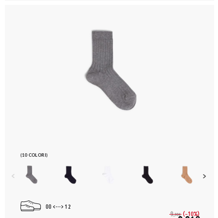
(10 COLORI)
00
12
(-10%)
9,
90€