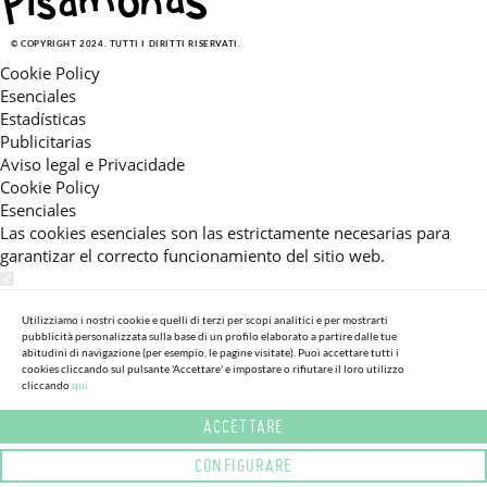
© COPYRIGHT 2024. TUTTI I DIRITTI RISERVATI.
Cookie Policy
Esenciales
Estadísticas
Publicitarias
Aviso legal e Privacidade
Cookie Policy
Esenciales
Las cookies esenciales son las estrictamente necesarias para
garantizar el correcto funcionamiento del sitio web.
Estadísticas
Estas cookies nos permiten ofrecerle una experiencia en el sitio
Utilizziamo i nostri cookie e quelli di terzi per scopi analitici e per mostrarti
pubblicità personalizzata sulla base di un profilo elaborato a partire dalle tue
adaptada a su navegación (recomendaciones de producto
abitudini di navigazione (per esempio, le pagine visitate). Puoi accettare tutti i
personalizadas, énfasis en categorías frecuentemente
cookies cliccando sul pulsante 'Accettare' e impostare o rifiutare il loro utilizzo
cliccando
qui.
consultadas, etc).Al activar esta cookie, nos ayuda a mejorar aún
más su experiencia.
ACCETTARE
Publicitarias
CONFIGURARE
Estas cookies permiten a nuestros socios publicitarios enviarle