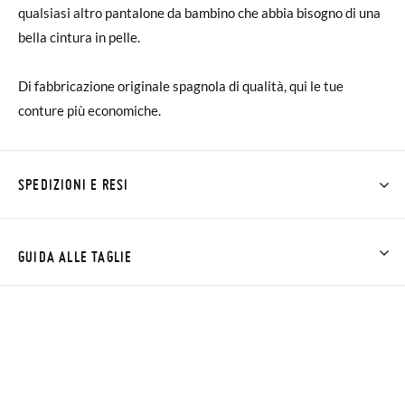
qualsiasi altro pantalone da bambino che abbia bisogno di una
bella cintura in pelle.
Di fabbricazione originale spagnola di qualità, qui le tue
conture più economiche.
SPEDIZIONI E RESI
Su Pisamonas la spedizione è gratuita a partire da 30 €. Per gli
ordini inferiori a 30 €, la spedizione standard costa 3,95 € e
GUIDA ALLE TAGLIE
impiegherà da 4 a 5 giorni lavorativi per arrivare tramite
corriere. Ti preghiamo di notare che l'ordine deve essere
effettuato prima delle 15:00, altrimenti verrà spedito il giorno
successivo.
Se le scarpe arrivano e non sono esattamente quello che