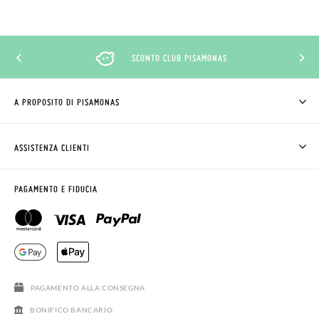
SCONTO CLUB PISAMONAS
A PROPOSITO DI PISAMONAS
CHI SIAMO
COME COMPRARE
ASSISTENZA CLIENTI
DOV'È IL MIO ORDINE
SPEDIZIONI E RESI
RICHIEDERE RESO
CLUB PISAMONAS
PAGAMENTO E FIDUCIA
CONTATTO
BLOG & NEWS
ORARIO PISAMONAS
AVVISO LEGALE, PRIVACY E COOKIES
DOMANDE FREQUENTI
GUIDA ALLE TAGLIE
SALDI
PAGAMENTO ALLA CONSEGNA
BONIFICO BANCARIO