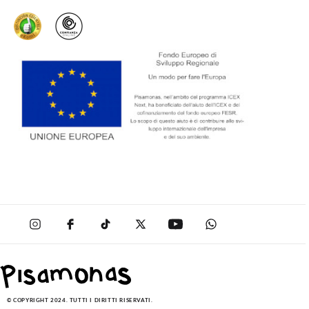
© COPYRIGHT 2024. TUTTI I DIRITTI RISERVATI.