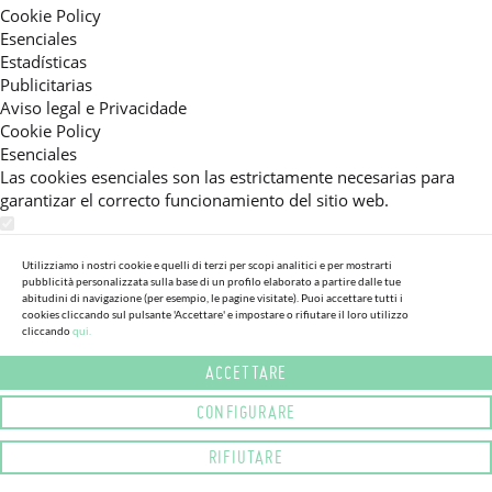
Cookie Policy
Esenciales
Estadísticas
Publicitarias
Aviso legal e Privacidade
Cookie Policy
Esenciales
Las cookies esenciales son las estrictamente necesarias para
garantizar el correcto funcionamiento del sitio web.
Estadísticas
Estas cookies nos permiten ofrecerle una experiencia en el sitio
Utilizziamo i nostri cookie e quelli di terzi per scopi analitici e per mostrarti
pubblicità personalizzata sulla base di un profilo elaborato a partire dalle tue
adaptada a su navegación (recomendaciones de producto
abitudini di navigazione (per esempio, le pagine visitate). Puoi accettare tutti i
personalizadas, énfasis en categorías frecuentemente
cookies cliccando sul pulsante 'Accettare' e impostare o rifiutare il loro utilizzo
cliccando
qui.
consultadas, etc).Al activar esta cookie, nos ayuda a mejorar aún
más su experiencia.
ACCETTARE
Publicitarias
CONFIGURARE
Estas cookies permiten a nuestros socios publicitarios enviarle
mensajes específicos y personalizados.
RIFIUTARE
Aviso legal e Privacidade