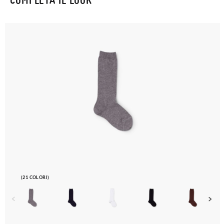
postale Poste Italiane e di effettuare un nuovo ordine per la
taglia o il modello desiderato.
(21 COLORI)