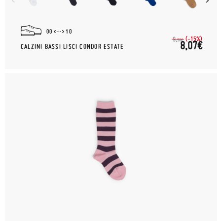
00
10
(-15%)
9,
50€
8,07€
CALZINI BASSI LISCI CONDOR ESTATE