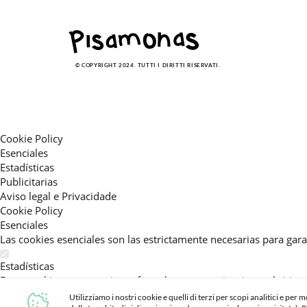
© COPYRIGHT 2024. TUTTI I DIRITTI RISERVATI.
Cookie Policy
Esenciales
Estadísticas
Publicitarias
Aviso legal e Privacidade
Cookie Policy
Esenciales
Las cookies esenciales son las estrictamente necesarias para gara
Estadísticas
Estas cookies nos permiten ofrecerle una experiencia en el sitio
activar esta cookie, nos ayuda a mejorar aún más su experiencia.
Utilizziamo i nostri cookie e quelli di terzi per scopi analitici e per