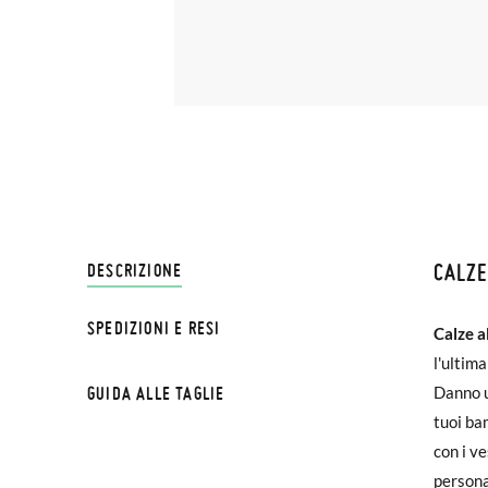
CALZE
SPEDI
DESCRIZIONE
SPEDIZIONI E RESI
Calze a
Su Pisa
l'ultim
€ e imp
TAGLI
GUIDA ALLE TAGLIE
Danno u
effettu
tuoi ba
Età
con i ve
Se le s
personal