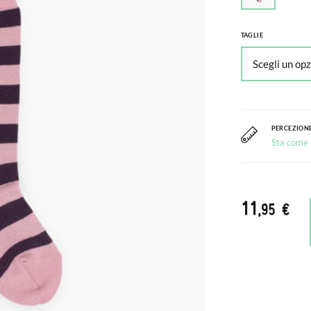
TAGLIE
PERCEZIONE
Sta come c
11
,95 €