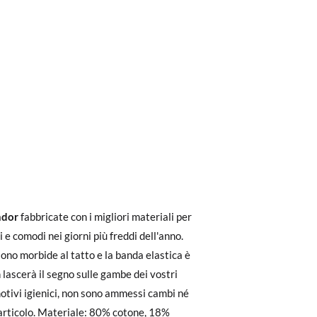
ri a 30 €, la spedizione standard costa 3,95
ondor
fabbricate con i migliori materiali per
eghiamo di notare che l'ordine deve essere
di e comodi nei giorni più freddi dell'anno.
8
10
ono morbide al tatto e la banda elastica è
 lascerà il segno sulle gambe dei vostri
6-8A
8-10A
dere facilmente un reso gratuito.
otivi igienici, non sono ammessi cambi né
 articolo. Materiale: 80% cotone, 18%
32-35
36-39