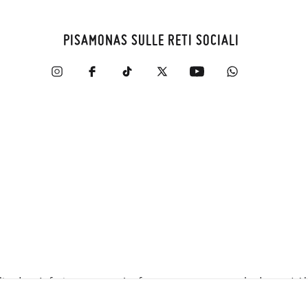
PISAMONAS SULLE RETI SOCIALI
zadas, énfasis en categorías frecuentemente consultadas, etc).Al