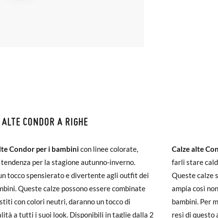
 ALTE CONDOR A RIGHE
ZIONI E RESI
lte Condor per i bambini
monas la spedizione è gratuita a partire da 30 €. Per gli ordini inferio
con linee colorate,
Calze alte C
a tendenza per la stagione autunno-inverno.
iegherà da 4 a 5 giorni lavorativi per arrivare tramite corriere. Ti pr
farli stare cal
A
2
4
6
n tocco spensierato e divertente agli outfit dei
ato prima delle 15:00, altrimenti verrà spedito il giorno successivo.
Queste calze s
mbini. Queste calze possono essere combinate
ampia così non
12-24m
2-4A
4-6A
stiti con colori neutri, daranno un tocco di
carpe arrivano e non sono esattamente quello che cercavi, puoi richie
bambini. Per m
ità a tutti i suoi look. Disponibili in taglie dalla 2
resi di questo
19-22
23-26
27-31