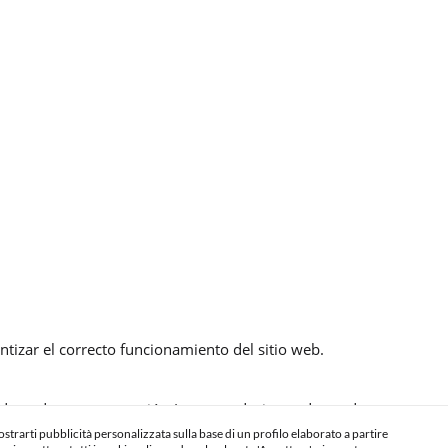
ntizar el correcto funcionamiento del sitio web.
 adaptada a su navegación (recomendaciones de producto personali
 mostrarti pubblicità personalizzata sulla base di un profilo elaborato a partire