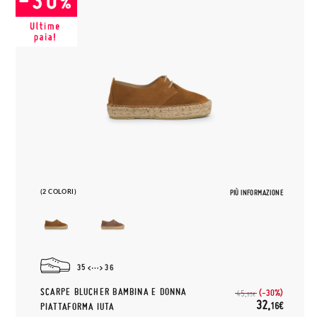
(2 COLORI)
PIÙ INFORMAZIONE
35
36
SCARPE BLUCHER BAMBINA E DONNA
(-30%)
45,
95€
32,
16€
PIATTAFORMA IUTA