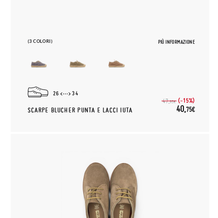
(3 COLORI)
PIÙ INFORMAZIONE
26
34
(-15%)
47,
95€
40,
75€
SCARPE BLUCHER PUNTA E LACCI IUTA