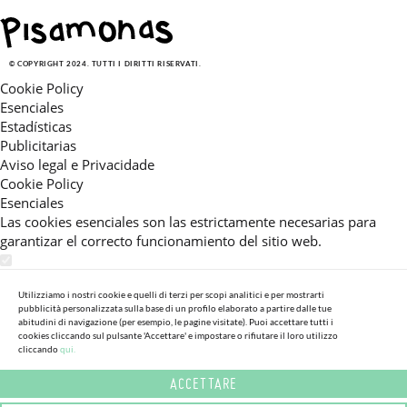
© COPYRIGHT 2024. TUTTI I DIRITTI RISERVATI.
Cookie Policy
Esenciales
Estadísticas
Publicitarias
Aviso legal e Privacidade
Cookie Policy
Esenciales
Las cookies esenciales son las estrictamente necesarias para
garantizar el correcto funcionamiento del sitio web.
Estadísticas
Estas cookies nos permiten ofrecerle una experiencia en el sitio
Utilizziamo i nostri cookie e quelli di terzi per scopi analitici e per mostrarti
pubblicità personalizzata sulla base di un profilo elaborato a partire dalle tue
adaptada a su navegación (recomendaciones de producto
abitudini di navigazione (per esempio, le pagine visitate). Puoi accettare tutti i
personalizadas, énfasis en categorías frecuentemente
cookies cliccando sul pulsante 'Accettare' e impostare o rifiutare il loro utilizzo
consultadas, etc).Al activar esta cookie, nos ayuda a mejorar aún
cliccando
qui.
más su experiencia.
ACCETTARE