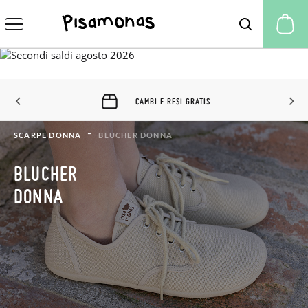
Il
CAMBI E RESI GRATIS
SCARPE DONNA
BLUCHER DONNA
BLUCHER
DONNA