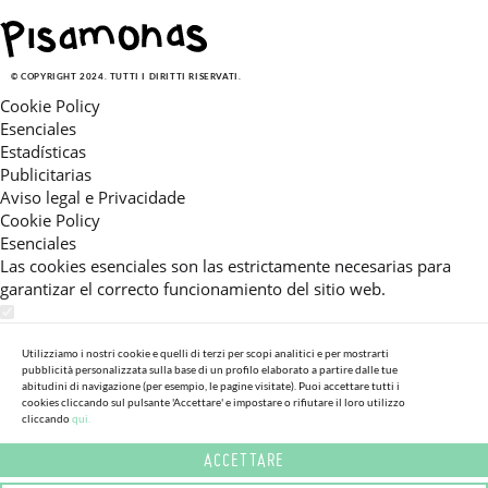
© COPYRIGHT 2024. TUTTI I DIRITTI RISERVATI.
Cookie Policy
Esenciales
Estadísticas
Publicitarias
Aviso legal e Privacidade
Cookie Policy
Esenciales
Las cookies esenciales son las estrictamente necesarias para
garantizar el correcto funcionamiento del sitio web.
Estadísticas
Estas cookies nos permiten ofrecerle una experiencia en el sitio
Utilizziamo i nostri cookie e quelli di terzi per scopi analitici e per mostrarti
pubblicità personalizzata sulla base di un profilo elaborato a partire dalle tue
adaptada a su navegación (recomendaciones de producto
abitudini di navigazione (per esempio, le pagine visitate). Puoi accettare tutti i
personalizadas, énfasis en categorías frecuentemente
cookies cliccando sul pulsante 'Accettare' e impostare o rifiutare il loro utilizzo
consultadas, etc).Al activar esta cookie, nos ayuda a mejorar aún
cliccando
qui.
más su experiencia.
ACCETTARE