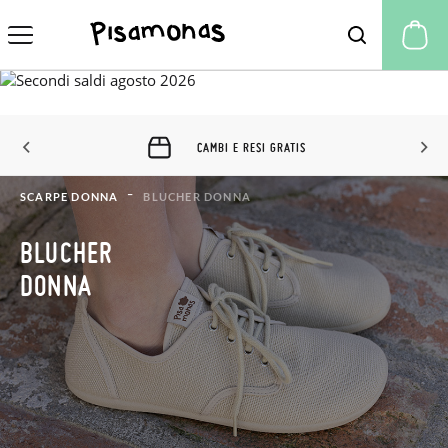
Il
CAMBI E RESI GRATIS
SCARPE DONNA
BLUCHER DONNA
BLUCHER
DONNA