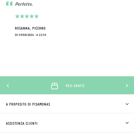
Perfette.
ROSANNA, PICERNO
DI 09/08/2026 - A 22:34
RESI GRATIS
A PROPOSITO DI PISAMONAS
CHI SIAMO
COME COMPRARE
ASSISTENZA CLIENTI
DOV'È IL MIO ORDINE
SPEDIZIONI E RESI