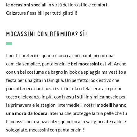
le occasioni speciali
in virtù del loro stile e comfort.
Calzature flessibili per tutti gli stili!
MOCASSINI CON BERMUDA? SÌ!
I nostri preferiti - quanto sono carini i bambini con una
camicia semplice, pantaloncini e
bei mocassini
estivi! Anche
con un bel costume da bagno in look da spiaggia ma vestito a
festa per una gita in famiglia. Un perfetto look estivo che
puoi ottenere con i nostri stili in tela o tela cerata, o per un
tocco di eleganza in più, con i nostri stili in similcamoscio per
la primavera e le stagioni intermedie. I nostri
modelli hanno
una morbida fodera interna
che protegge la tua pelle che tu
li indossi con o senza calze, quindi ora lo sai: giornate calde e
soleggiate, mocassini con pantaloncini!