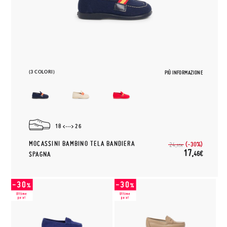
(3 COLORI)
PIÙ INFORMAZIONE
18
26
MOCASSINI BAMBINO TELA BANDIERA
(-30%)
24,
95€
17,
46€
SPAGNA