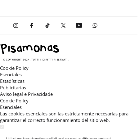
© COPYRIGHT 2024. TUTTI I DIRITTI RISERVATI.
Cookie Policy
Esenciales
Estadísticas
Publicitarias
Aviso legal e Privacidade
Cookie Policy
Esenciales
Las cookies esenciales son las estrictamente necesarias para
garantizar el correcto funcionamiento del sitio web.
Estadísticas
Estas cookies nos permiten ofrecerle una experiencia en el sitio
Utilizziamo i nostri cookie e quelli di terzi per scopi analitici e per mostrarti