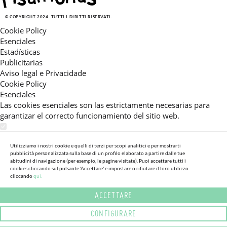
© COPYRIGHT 2024. TUTTI I DIRITTI RISERVATI.
Cookie Policy
Esenciales
Estadísticas
Publicitarias
Aviso legal e Privacidade
Cookie Policy
Esenciales
Las cookies esenciales son las estrictamente necesarias para
garantizar el correcto funcionamiento del sitio web.
Estadísticas
Estas cookies nos permiten ofrecerle una experiencia en el sitio
Utilizziamo i nostri cookie e quelli di terzi per scopi analitici e per mostrarti
pubblicità personalizzata sulla base di un profilo elaborato a partire dalle tue
adaptada a su navegación (recomendaciones de producto
abitudini di navigazione (per esempio, le pagine visitate). Puoi accettare tutti i
personalizadas, énfasis en categorías frecuentemente
cookies cliccando sul pulsante 'Accettare' e impostare o rifiutare il loro utilizzo
consultadas, etc).Al activar esta cookie, nos ayuda a mejorar aún
cliccando
qui.
más su experiencia.
ACCETTARE
Publicitarias
CONFIGURARE
Estas cookies permiten a nuestros socios publicitarios enviarle