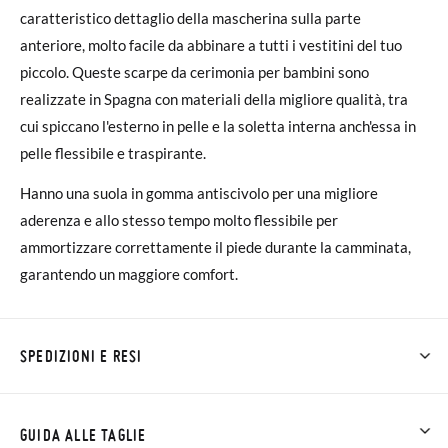
caratteristico dettaglio della mascherina sulla parte
anteriore, molto facile da abbinare a tutti i vestitini del tuo
piccolo. Queste scarpe da cerimonia per bambini sono
realizzate in Spagna con materiali della migliore qualità, tra
cui spiccano l'esterno in pelle e la soletta interna anch'essa in
pelle flessibile e traspirante.
Hanno una suola in gomma antiscivolo per una migliore
aderenza e allo stesso tempo molto flessibile per
ammortizzare correttamente il piede durante la camminata,
garantendo un maggiore comfort.
SPEDIZIONI E RESI
Su Pisamonas la spedizione è gratuita a partire da 30 €. Per gli
ordini inferiori a 30 €, la spedizione standard costa 3,95 € e
GUIDA ALLE TAGLIE