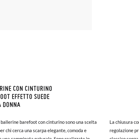
RINE CON CINTURINO
ZIONI E RESI
OOT EFFETTO SUEDE
A DONNA
monas la spedizione è gratuita a partire da 30 €. Per gli ordini inferio
iegherà da 4 a 5 giorni lavorativi per arrivare tramite corriere. Ti pr
ballerine barefoot con cinturino sono una scelta
La chiusura co
ato prima delle 15:00, altrimenti verrà spedito il giorno successivo.
per chi cerca una scarpa elegante, comoda e
regolazione pr
a una camminata naturale. Sono realizzate in
classico senza 