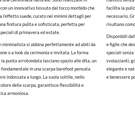
carpe arrivano e non sono esattamente quello che cercavi, puoi richie
con un innovativo tessuto dal tocco morbido che
facilita la pul
a l’effetto suede, curato nei minimi dettagli per
necessario. Gra
un account, ti basta accedere per avviare la procedura. Se hai effettua
una finitura pulita e sofisticata, perfetta per
risultano como
pagina dei
Resi
e inserisci il numero d'ordine e l'indirizzo e-mail utiliz
speciali di primavera ed estate.
uindi inviata automaticamente alla tua casella di posta.
Disponibili da
gn minimalista si abbina perfettamente ad abiti da
e figlie che de
ituire un articolo, ti preghiamo di restituire il paio originale utilizza
ne o a look da cerimonia e invitata. La forma
speciali senza
 postale Poste Italiane e di effettuare un nuovo ordine per la taglia o i
 la punta arrotondata lasciano spazio alle dita, un
svolazzanti, go
 fondamentale in una scarpa barefoot pensata
elegante e nat
ere indossata a lungo. La suola sottile, nello
e benessere p
olore della scarpa, garantisce flessibilità e
tica armoniosa.