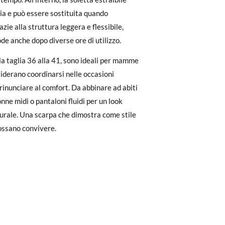
dere facilmente un reso gratuito.
izia e può essere sostituita quando
zie alla struttura leggera e flessibile,
to il pagamento come ospite, visita la
de anche dopo diverse ore di utilizzo.
zato per l'acquisto. Un'etichetta di reso
lla taglia 36 alla 41, sono ideali per mamme
siderano coordinarsi nelle occasioni
ndo l'etichetta fornita presso qualsiasi
 rinunciare al comfort. Da abbinare ad abiti
l modello desiderato.
nne midi o pantaloni fluidi per un look
urale. Una scarpa che dimostra come stile
ossano convivere.