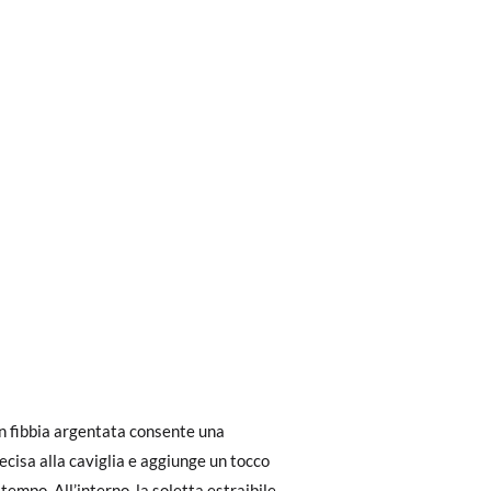
ri a 30 €, la spedizione standard costa 3,95
eghiamo di notare che l'ordine deve essere
n fibbia argentata consente una
ecisa alla caviglia e aggiunge un tocco
tempo. All’interno, la soletta estraibile