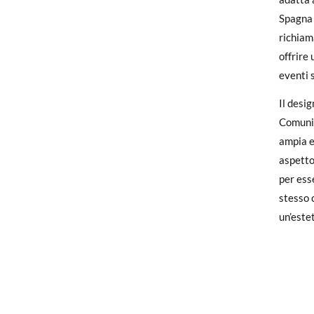
Se le s
Spagna 
richiam
Se hai 
offrire 
nostra 
eventi 
verrà q
Il desi
Per sost
Comunio
ufficio
ampia e
aspetto
per ess
stesso c
un’este