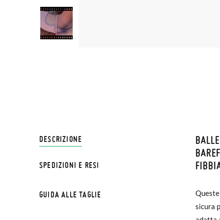
BALLE
SPEDI
DESCRIZIONE
BAREF
FIBBI
SPEDIZIONI E RESI
Su Pisa
€ e imp
Queste 
GUIDA ALLE TAGLIE
effettu
sicura 
adatta 