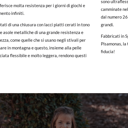
sono ultrafless
ferisce molta resistenza per i giorni di giochi e
un account, ti basta accedere per avviare la procedura. Se hai effettua
camminate nell
ento infiniti.
pagina dei
Resi
e inserisci il numero d'ordine e l'indirizzo e-mail utiliz
dal numero 26 f
uindi inviata automaticamente alla tua casella di posta.
ati di una chiusura con lacci piatti cerati in tono
grandi.
le asole metalliche di una grande resistenza e
Fabbricati in S
ituire un articolo, ti preghiamo di restituire il paio originale utilizza
ezza, come quelle che si usano negli stivali per
Pisamonas, la 
 postale Poste Italiane e di effettuare un nuovo ordine per la taglia o i
re in montagna e questo, insieme alla pelle
fiducia!
iata flessibile e molto leggera, rendono questi