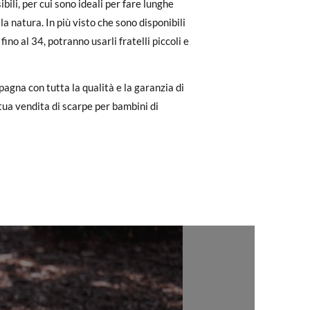
ibili, per cui sono ideali per fare lunghe
to il pagamento come ospite, visita la
a natura. In più visto che sono disponibili
zato per l'acquisto. Un'etichetta di reso
ino al 34, potranno usarli fratelli piccoli e
pagna con tutta la qualità e la garanzia di
ndo l'etichetta fornita presso qualsiasi
tua vendita di scarpe per bambini di
l modello desiderato.