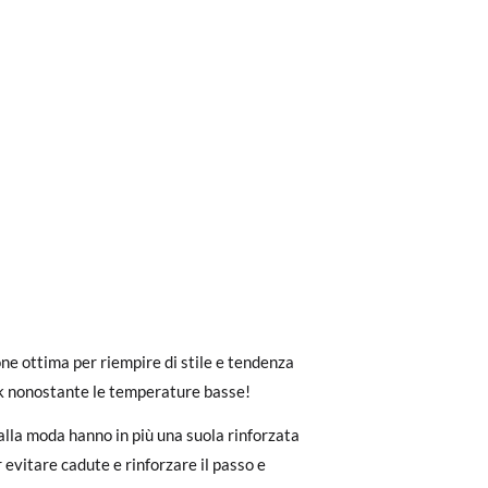
ri a 30 €, la spedizione standard costa 3,95
one ottima per riempire di stile e tendenza
eghiamo di notare che l'ordine deve essere
k nonostante le temperature basse!
 alla moda hanno in più una suola rinforzata
dere facilmente un reso gratuito.
 evitare cadute e rinforzare il passo e