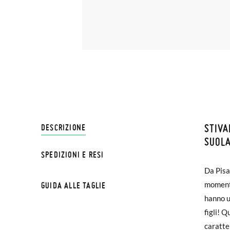
STIVA
SPEDI
DESCRIZIONE
SUOLA
SPEDIZIONI E RESI
Su Pisa
Da Pisa
€ e imp
momento
GUIDA ALLE TAGLIE
effettu
hanno u
figli! Q
Se le s
caratte