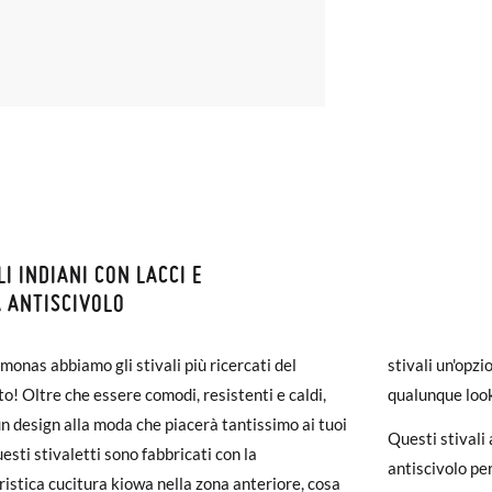
LI INDIANI CON LACCI E
ZIONI E RESI
 ANTISCIVOLO
monas la spedizione è gratuita a partire da 30 €. Per gli ordini inferio
monas abbiamo gli stivali più ricercati del
stivali un'opzi
iegherà da 4 a 5 giorni lavorativi per arrivare tramite corriere. Ti pr
! Oltre che essere comodi, resistenti e caldi,
qualunque loo
ato prima delle 15:00, altrimenti verrà spedito il giorno successivo.
n design alla moda che piacerà tantissimo ai tuoi
Questi stivali
uesti stivaletti sono fabbricati con la
carpe arrivano e non sono esattamente quello che cercavi, puoi richie
antiscivolo per
ristica cucitura kiowa nella zona anteriore, cosa