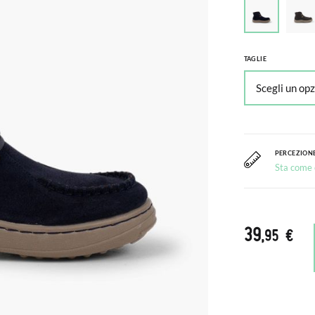
TAGLIE
PERCEZIONE
Sta come c
39
,95 €