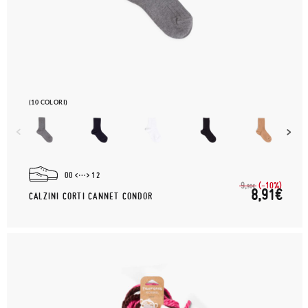
(10 COLORI)
00
12
(-10%)
9,
90€
8,91€
CALZINI CORTI CANNET CONDOR