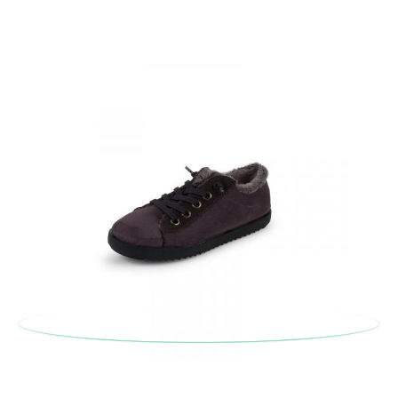
originale utilizzando l'etichetta fornita presso qualsiasi ufficio
postale Poste Italiane e di effettuare un nuovo ordine per la
taglia o il modello desiderato.