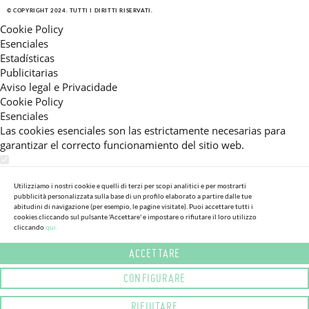
© COPYRIGHT 2024. TUTTI I DIRITTI RISERVATI.
Cookie Policy
Esenciales
Estadísticas
Publicitarias
Aviso legal e Privacidade
Cookie Policy
Esenciales
Las cookies esenciales son las estrictamente necesarias para
garantizar el correcto funcionamiento del sitio web.
Estadísticas
Estas cookies nos permiten ofrecerle una experiencia en el sitio
Utilizziamo i nostri cookie e quelli di terzi per scopi analitici e per mostrarti
pubblicità personalizzata sulla base di un profilo elaborato a partire dalle tue
adaptada a su navegación (recomendaciones de producto
abitudini di navigazione (per esempio, le pagine visitate). Puoi accettare tutti i
personalizadas, énfasis en categorías frecuentemente
cookies cliccando sul pulsante 'Accettare' e impostare o rifiutare il loro utilizzo
consultadas, etc).Al activar esta cookie, nos ayuda a mejorar aún
cliccando
qui.
más su experiencia.
ACCETTARE
Publicitarias
CONFIGURARE
Estas cookies permiten a nuestros socios publicitarios enviarle
mensajes específicos y personalizados.
RIFIUTARE