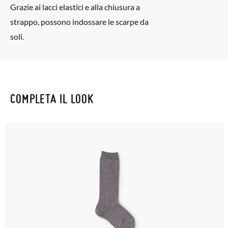
Grazie ai lacci elastici e alla chiusura a
postale Poste Italiane e di effettuare un nuovo ordine per la
strappo, possono indossare le scarpe da
taglia o il modello desiderato.
soli.
COMPLETA IL LOOK