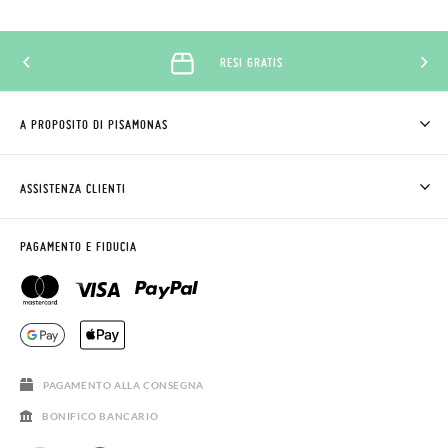
RESI GRATIS
A PROPOSITO DI PISAMONAS
CHI SIAMO
COME COMPRARE
ASSISTENZA CLIENTI
DOV'È IL MIO ORDINE
SPEDIZIONI E RESI
RICHIEDERE RESO
CLUB PISAMONAS
PAGAMENTO E FIDUCIA
CONTATTO
BLOG & NEWS
ORARIO PISAMONAS
AVVISO LEGALE, PRIVACY E COOKIES
DOMANDE FREQUENTI
GUIDA ALLE TAGLIE
SALDI
PAGAMENTO ALLA CONSEGNA
BONIFICO BANCARIO