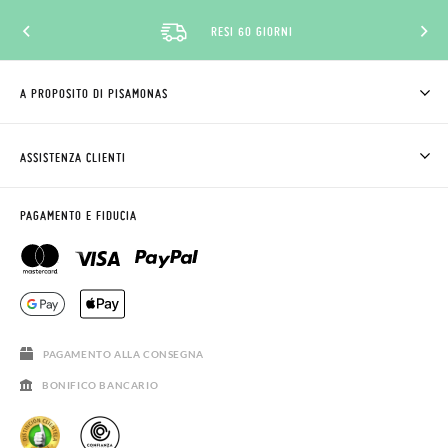
RESI 60 GIORNI
A PROPOSITO DI PISAMONAS
CHI SIAMO
COME COMPRARE
ASSISTENZA CLIENTI
DOV'È IL MIO ORDINE
SPEDIZIONI E RESI
RICHIEDERE RESO
CLUB PISAMONAS
PAGAMENTO E FIDUCIA
CONTATTO
BLOG & NEWS
ORARIO PISAMONAS
AVVISO LEGALE, PRIVACY E COOKIES
DOMANDE FREQUENTI
GUIDA ALLE TAGLIE
SALDI
PAGAMENTO ALLA CONSEGNA
BONIFICO BANCARIO