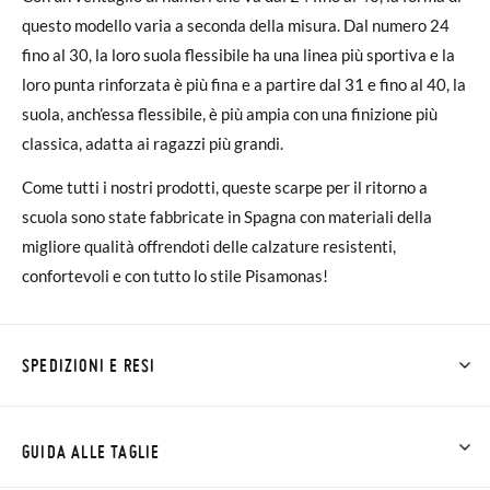
questo modello varia a seconda della misura. Dal numero 24
fino al 30, la loro suola flessibile ha una linea più sportiva e la
loro punta rinforzata è più fina e a partire dal 31 e fino al 40, la
suola, anch’essa flessibile, è più ampia con una finizione più
classica, adatta ai ragazzi più grandi.
Come tutti i nostri prodotti, queste scarpe per il ritorno a
scuola sono state fabbricate in Spagna con materiali della
migliore qualità offrendoti delle calzature resistenti,
confortevoli e con tutto lo stile Pisamonas!
SPEDIZIONI E RESI
Su Pisamonas la spedizione è gratuita a partire da 30 €. Per gli
ordini inferiori a 30 €, la spedizione standard costa 3,95 € e
GUIDA ALLE TAGLIE
impiegherà da 4 a 5 giorni lavorativi per arrivare tramite