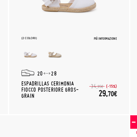
(2 COLORI)
PIÙ INFORMAZIONE
20
28
ESPADRILLAS CERIMONIA
34,
(-15%)
95€
FIOCCO POSTERIORE GROS-
29,
70€
GRAIN