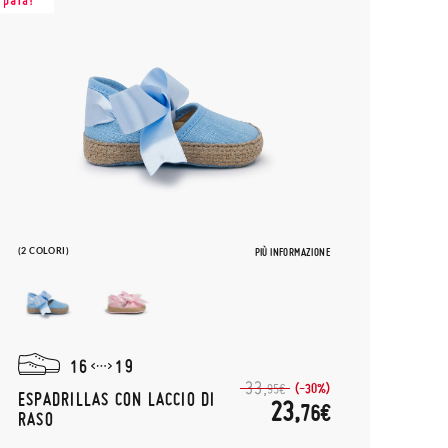
(2 COLORI)
PIÙ INFORMAZIONE
16
19
33,
(-30%)
95€
ESPADRILLAS CON LACCIO DI
23,
76€
RASO