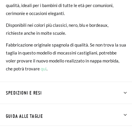
qualità, ideali per i bambini di tutte le età per comunioni,
cerimonie e occasioni eleganti.
Disponibili nei colori più classici, nero, blu e bordeaux,
richieste anche in molte scuole.
Fabbricazione originale spagnola di qualità. Se non trova la sua
taglia in questo modello di mocassini castigliani, potrebbe
voler provare il nuovo modello realizzato in nappa morbida,
che potrà trovare
qui
.
SPEDIZIONI E RESI
Su Pisamonas la spedizione è gratuita a partire da 30 €. Per gli
ordini inferiori a 30 €, la spedizione standard costa 3,95 € e
GUIDA ALLE TAGLIE
impiegherà da 4 a 5 giorni lavorativi per arrivare tramite
corriere. Ti preghiamo di notare che l'ordine deve essere