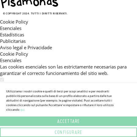
© COPYRIGHT 2024. TUTTI I DIRITTI RISERVATI.
Cookie Policy
Esenciales
Estadísticas
Publicitarias
Aviso legal e Privacidade
Cookie Policy
Esenciales
Las cookies esenciales son las estrictamente necesarias para
garantizar el correcto funcionamiento del sitio web.
Estadísticas
Estas cookies nos permiten ofrecerle una experiencia en el sitio
Utilizziamo i nostri cookie e quelli di terzi per scopi analitici e per mostrarti
pubblicità personalizzata sulla base di un profilo elaborato a partire dalle tue
adaptada a su navegación (recomendaciones de producto
abitudini di navigazione (per esempio, le pagine visitate). Puoi accettare tutti i
personalizadas, énfasis en categorías frecuentemente
cookies cliccando sul pulsante 'Accettare' e impostare o rifiutare il loro utilizzo
cliccando
qui.
consultadas, etc).Al activar esta cookie, nos ayuda a mejorar aún
más su experiencia.
ACCETTARE
Publicitarias
CONFIGURARE
Estas cookies permiten a nuestros socios publicitarios enviarle