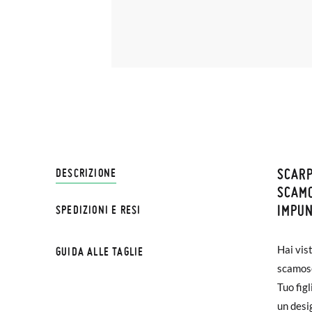
SCARP
SPEDI
DESCRIZIONE
SCAMO
IMPUN
SPEDIZIONI E RESI
Su Pisa
NOTA BE
€ e imp
possa c
Hai vis
GUIDA ALLE TAGLIE
effettu
esterna
scamosc
Scarpe 
Tuo fig
Se le s
un desi