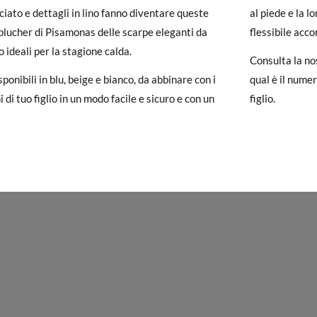
iato e dettagli in lino fanno diventare queste
al piede e la 
un account, ti basta accedere per avviare la procedura. Se hai effettua
blucher di Pisamonas delle scarpe eleganti da
flessibile acc
pagina dei
Resi
e inserisci il numero d'ordine e l'indirizzo e-mail utiliz
A
19
20
21
22
23
 ideali per la stagione calda.
uindi inviata automaticamente alla tua casella di posta.
Consulta la no
11,9
12,5
13,1
13,9
14,5
ponibili in blu, beige e bianco, da abbinare con i
qual è il nume
ituire un articolo, ti preghiamo di restituire il paio originale utilizza
i di tuo figlio in un modo facile e sicuro e con un
figlio.
 postale Poste Italiane e di effettuare un nuovo ordine per la taglia o i