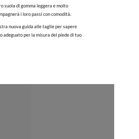
loro suola di gomma leggera e molto
to il pagamento come ospite, visita la
ompagnerà i loro passi con comodità.
zato per l'acquisto. Un'etichetta di reso
24
25
26
stra nuova guida alle taglie per sapere
15,2
15,8
16,5
ro adeguato per la misura del piede di tuo
ndo l'etichetta fornita presso qualsiasi
l modello desiderato.