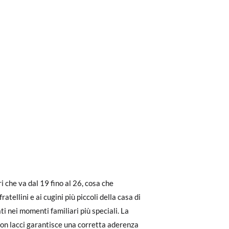
ri a 30 €, la spedizione standard costa 3,95
ella suola interna della scarpa, perché tu
eghiamo di notare che l'ordine deve essere
 di altre scarpe che ha, non con la suola
i che va dal 19 fino al 26, cosa che
ratellini e ai cugini più piccoli della casa di
ti nei momenti familiari più speciali. La
dere facilmente un reso gratuito.
con lacci garantisce una corretta aderenza