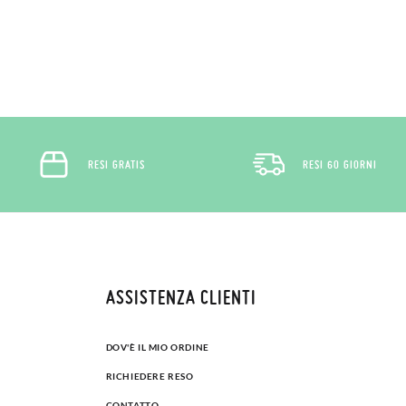
un account, ti basta accedere per avviare la procedura. Se hai effettua
pagina dei
Resi
e inserisci il numero d'ordine e l'indirizzo e-mail utiliz
uindi inviata automaticamente alla tua casella di posta.
ituire un articolo, ti preghiamo di restituire il paio originale utilizza
 postale Poste Italiane e di effettuare un nuovo ordine per la taglia o i
RESI GRATIS
RESI 60 GIORNI
ASSISTENZA CLIENTI
DOV'È IL MIO ORDINE
RICHIEDERE RESO
CONTATTO