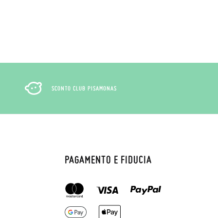
to il pagamento come ospite, visita la
zato per l'acquisto. Un'etichetta di reso
ndo l'etichetta fornita presso qualsiasi
l modello desiderato.
SCONTO CLUB PISAMONAS
PAGAMENTO E FIDUCIA