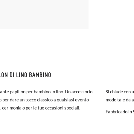
LON DI LINO BAMBINO
ZIONI E RESI
ante papillon per bambino in lino. Un accessorio
monas la spedizione è gratuita a partire da 30 €. Per gli ordini inferio
Si chiude con 
o per dare un tocco classico a qualsiasi evento
iegherà da 4 a 5 giorni lavorativi per arrivare tramite corriere. Ti pr
modo tale da a
, cerimonia o per le tue occasioni speciali.
ato prima delle 15:00, altrimenti verrà spedito il giorno successivo.
Fabbricado in 
carpe arrivano e non sono esattamente quello che cercavi, puoi richie