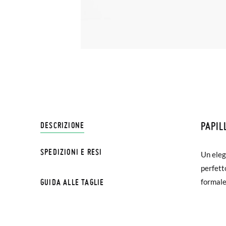
PAPIL
SPEDI
DESCRIZIONE
SPEDIZIONI E RESI
Un eleg
Su Pisa
perfett
€ e imp
GUIDA ALLE TAGLIE
formale
effettu
Se le s