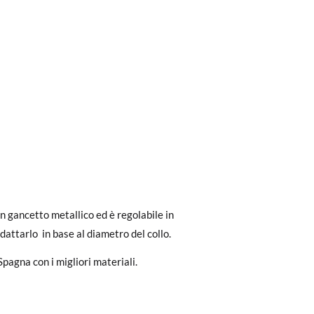
ri a 30 €, la spedizione standard costa 3,95
un gancetto metallico ed è regolabile in
eghiamo di notare che l'ordine deve essere
dattarlo in base al diametro del collo.
Spagna con i migliori materiali.
dere facilmente un reso gratuito.