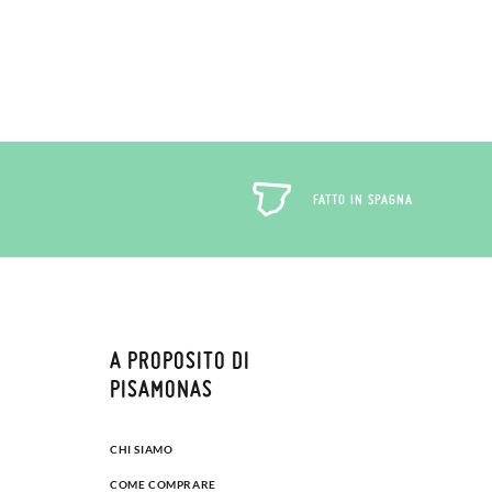
Se hai 
nostra 
verrà q
Per sost
ufficio
FATTO IN SPAGNA
A PROPOSITO DI
PISAMONAS
CHI SIAMO
COME COMPRARE