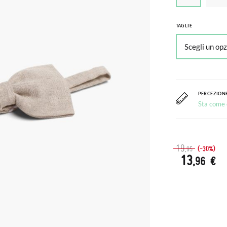
TAGLIE
PERCEZIONE
Sta come c
19
(-30%)
,95
13
,96 €