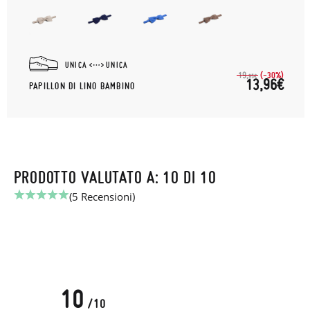
UNICA
UNICA
(-30%)
19,
95€
13,96€
PAPILLON DI LINO BAMBINO
PRODOTTO VALUTATO A: 10 DI 10
(5 Recensioni)
10
/10