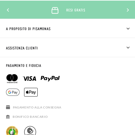
RESI GRATIS
A PROPOSITO DI PISAMONAS
CHI SIAMO
COME COMPRARE
ASSISTENZA CLIENTI
DOV'È IL MIO ORDINE
SPEDIZIONI E RESI
RICHIEDERE RESO
CLUB PISAMONAS
PAGAMENTO E FIDUCIA
CONTATTO
BLOG & NEWS
ORARIO PISAMONAS
AVVISO LEGALE, PRIVACY E COOKIES
DOMANDE FREQUENTI
GUIDA ALLE TAGLIE
SALDI
PAGAMENTO ALLA CONSEGNA
BONIFICO BANCARIO