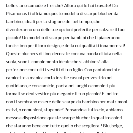
belle siano comode e fresche? Allora qui le hai trovate! Da
Pisamonas ti offriamo questo modello di scarpe blucher da
bambino, ideali per la stagione del bel tempo, che
diventeranno una delle tue opzioni preferite per calzare il tuo
piccolo! Un modello di scarpe per bambini che ti piaceranno
tantissimo per il loro design, e della cui qualità ti innamorerai!
Queste bluchers di lino, decorate con una banda di iuta nella
suola, sono il complemento ideale che si abbinerà alla
perfezione con tutti i vestiti di tuo figlio. Con pantaloncini e
camicette a manica corta in stile casual per vestirlo nel
quotidiano, e con camicie, pantaloni lunghi o completi più
formali se devi vestire più elegante il tuo piccolo! E inoltre,
non ti sembrano essere delle scarpe da bambino per matrimoni
estivi, o comunioni, stupende? Pensando a tutto ciò, abbiamo
messo a disposizione queste scarpe blucher in quattro colori
che staranno bene con tutto quello che sceglierai! Blu, beige,