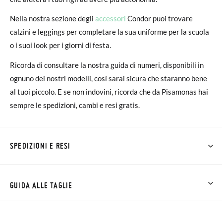
Nella nostra sezione degli
accessori
Condor puoi trovare
calzini e leggings per completare la sua uniforme per la scuola
o i suoi look per i giorni di festa.
Ricorda di consultare la nostra guida di numeri, disponibili in
ognuno dei nostri modelli, cosí sarai sicura che staranno bene
al tuoi piccolo. E se non indovini, ricorda che da Pisamonas hai
sempre le spedizioni, cambi e resi gratis.
SPEDIZIONI E RESI
Su Pisamonas la spedizione è gratuita a partire da 30 €. Per gli
ordini inferiori a 30 €, la spedizione standard costa 3,95 € e
GUIDA ALLE TAGLIE
impiegherà da 4 a 5 giorni lavorativi per arrivare tramite
corriere. Ti preghiamo di notare che l'ordine deve essere
NOTA BENE: Le misure della tabella sono di questo modello