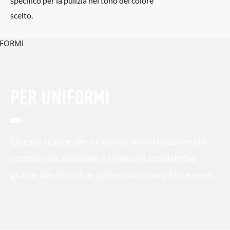
specifico per la pulizia nel tono del colore
scelto.
PER UNIFORMI
Queste scarpe per la scuola sono l’opzione più
comoda da abbinare a uniformi scolastiche
grazie alle loro due opzioni di colori: blu e nero.