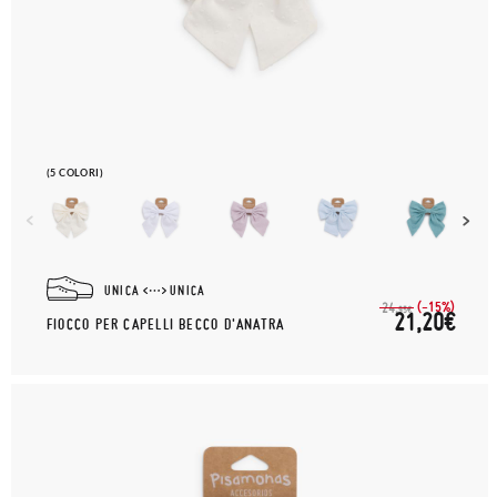
(5 COLORI)
UNICA
UNICA
(-15%)
24,
95€
21,20€
FIOCCO PER CAPELLI BECCO D'ANATRA