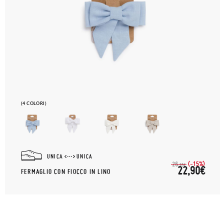
(4 COLORI)
UNICA
UNICA
(-15%)
26,
95€
22,90€
FERMAGLIO CON FIOCCO IN LINO