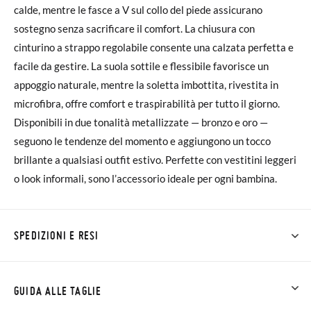
calde, mentre le fasce a V sul collo del piede assicurano
sostegno senza sacrificare il comfort. La chiusura con
cinturino a strappo regolabile consente una calzata perfetta e
facile da gestire. La suola sottile e flessibile favorisce un
appoggio naturale, mentre la soletta imbottita, rivestita in
microfibra, offre comfort e traspirabilità per tutto il giorno.
Disponibili in due tonalità metallizzate — bronzo e oro —
seguono le tendenze del momento e aggiungono un tocco
brillante a qualsiasi outfit estivo. Perfette con vestitini leggeri
o look informali, sono l’accessorio ideale per ogni bambina.
SPEDIZIONI E RESI
Su Pisamonas la spedizione è gratuita a partire da 30 €. Per gli
ordini inferiori a 30 €, la spedizione standard costa 3,95 € e
GUIDA ALLE TAGLIE
impiegherà da 4 a 5 giorni lavorativi per arrivare tramite