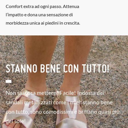
Comfort extra ad ogni passo. Attenua
l’impatto e dona una sensazione di
morbidezza unica ai piedini in crescita.
STANNO BENE CON TUTTO!
Non sai cosa mettere? Facile! Indossa dei
sandali metallizzati come i miei: stanno bene
con tutto, sono comodissimi e brillano quasi più
del sole!