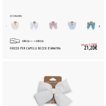
(5 COLORI)
UNICA
UNICA
(-15%)
24,
95€
21,20€
FIOCCO PER CAPELLI BECCO D'ANATRA