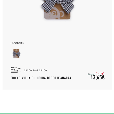
(1 COLORI)
UNICA
UNICA
(-10%)
14,
95€
13,45€
FIOCCO VICHY CHIUSURA BECCO D'ANATRA