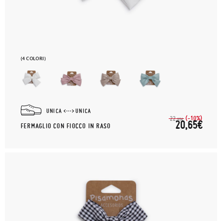
(4 COLORI)
UNICA
UNICA
(-10%)
22,
95€
20,65€
FERMAGLIO CON FIOCCO IN RASO