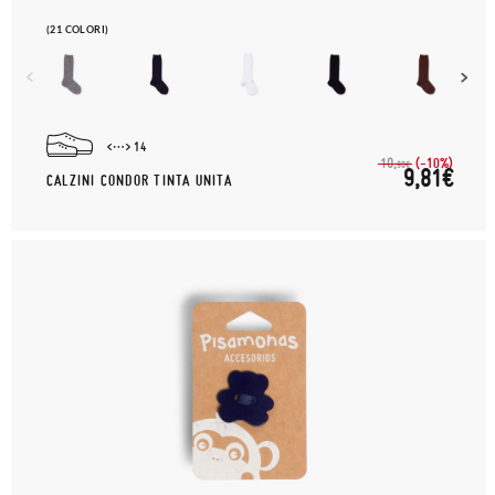
(21 COLORI)
14
(-10%)
10,
90€
9,81€
CALZINI CONDOR TINTA UNITA