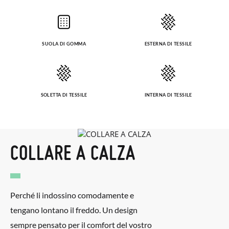
inviata automaticamente alla tua casella di posta.
Per sostituire un articolo, ti preghiamo di restituire il paio
originale utilizzando l'etichetta fornita presso qualsiasi ufficio
SUOLA DI GOMMA
ESTERNA DI TESSILE
postale Poste Italiane e di effettuare un nuovo ordine per la
taglia o il modello desiderato.
SOLETTA DI TESSILE
INTERNA DI TESSILE
COLLARE A CALZA
Perché li indossino comodamente e
tengano lontano il freddo. Un design
sempre pensato per il comfort del vostro