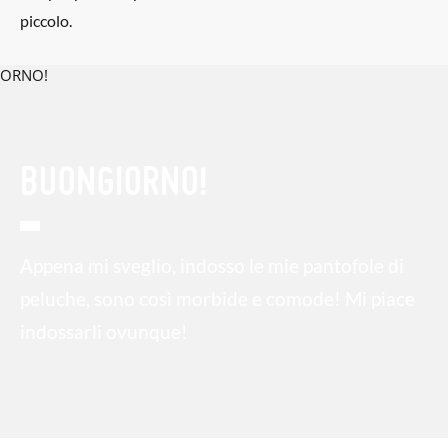
piccolo.
BUONGIORNO!
Appena mi sveglio, indosso le mie pantofole di
peluche, sono così morbide e comode! Mi piace
indossarli ovunque!