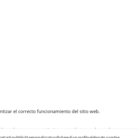
ntizar el correcto funcionamiento del sitio web.
 adaptada a su navegación (recomendaciones de producto personali
 mostrarti pubblicità personalizzata sulla base di un profilo elaborato a partire