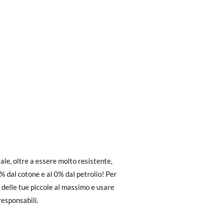
ri a 30 €, la spedizione standard costa 3,95
le, oltre a essere molto resistente,
eghiamo di notare che l'ordine deve essere
% dal cotone e al 0% dal petrolio! Per
 delle tue piccole al massimo e usare
responsabili.
dere facilmente un reso gratuito.