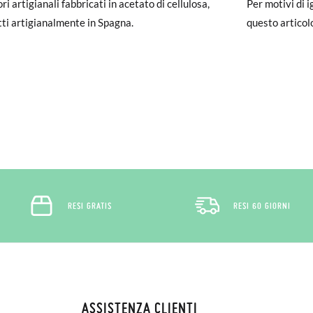
i artigianali fabbricati in acetato di cellulosa,
Per motivi di 
un account, ti basta accedere per avviare la procedura. Se hai effettua
tti artigianalmente in Spagna.
questo articol
pagina dei
Resi
e inserisci il numero d'ordine e l'indirizzo e-mail utiliz
uindi inviata automaticamente alla tua casella di posta.
ituire un articolo, ti preghiamo di restituire il paio originale utilizza
 postale Poste Italiane e di effettuare un nuovo ordine per la taglia o i
RESI GRATIS
RESI 60 GIORNI
ASSISTENZA CLIENTI