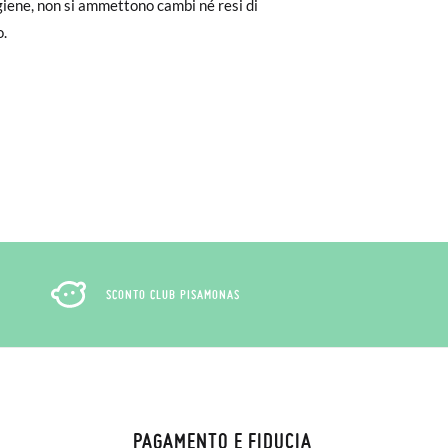
igiene, non si ammettono cambi né resi di
to il pagamento come ospite, visita la
o.
zato per l'acquisto. Un'etichetta di reso
ndo l'etichetta fornita presso qualsiasi
l modello desiderato.
SCONTO CLUB PISAMONAS
PAGAMENTO E FIDUCIA