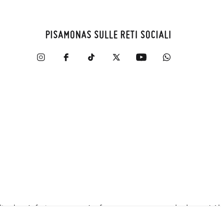
PISAMONAS SULLE RETI SOCIALI
zadas, énfasis en categorías frecuentemente consultadas, etc).Al