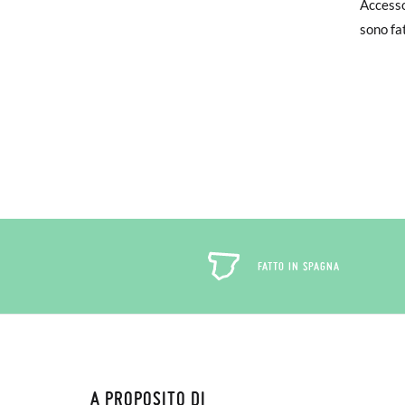
Accessor
Se hai 
sono fa
nostra 
verrà q
Per sost
ufficio
FATTO IN SPAGNA
A PROPOSITO DI