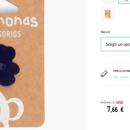
TAGLIE
PERCEZIONE
Sta come c
10
(-30%)
,95
7
,66 €