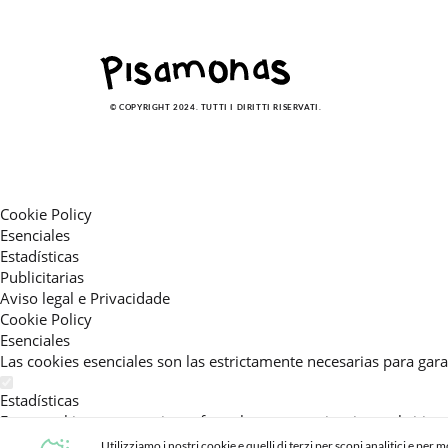
© COPYRIGHT 2024. TUTTI I DIRITTI RISERVATI.
Cookie Policy
Esenciales
Estadísticas
Publicitarias
Aviso legal e Privacidade
Cookie Policy
Esenciales
Las cookies esenciales son las estrictamente necesarias para gara
Estadísticas
Estas cookies nos permiten ofrecerle una experiencia en el sitio
activar esta cookie, nos ayuda a mejorar aún más su experiencia.
Utilizziamo i nostri cookie e quelli di terzi per scopi analitici e per