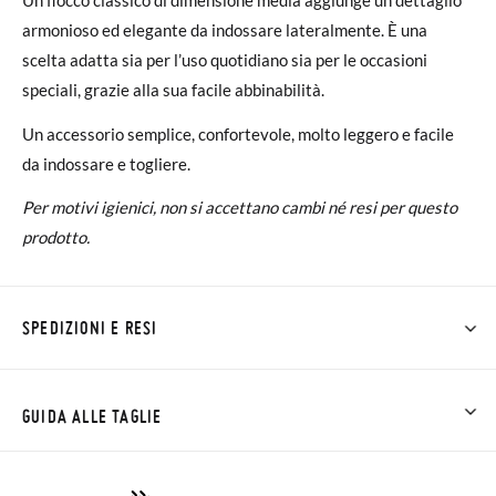
armonioso ed elegante da indossare lateralmente. È una
scelta adatta sia per l’uso quotidiano sia per le occasioni
speciali, grazie alla sua facile abbinabilità.
Un accessorio semplice, confortevole, molto leggero e facile
da indossare e togliere.
Per motivi igienici, non si accettano cambi né resi per questo
prodotto.
SPEDIZIONI E RESI
Su Pisamonas la spedizione è gratuita a partire da 30 €. Per gli
ordini inferiori a 30 €, la spedizione standard costa 3,95 € e
GUIDA ALLE TAGLIE
impiegherà da 4 a 5 giorni lavorativi per arrivare tramite
corriere. Ti preghiamo di notare che l'ordine deve essere