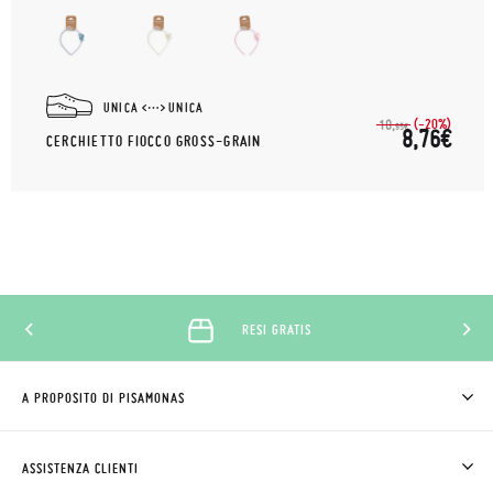
UNICA
UNICA
(-20%)
10,
95€
8,76€
CERCHIETTO FIOCCO GROSS-GRAIN
RESI GRATIS
A PROPOSITO DI PISAMONAS
CHI SIAMO
COME COMPRARE
ASSISTENZA CLIENTI
DOV'È IL MIO ORDINE
SPEDIZIONI E RESI