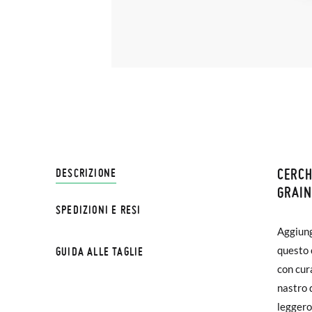
CERCH
SPEDI
DESCRIZIONE
GRAI
SPEDIZIONI E RESI
Su Pisa
Aggiungi
più eleg
€ e imp
questo 
dalla s
GUIDA ALLE TAGLIE
effettu
con cura
bella t
nastro 
Se le s
leggero