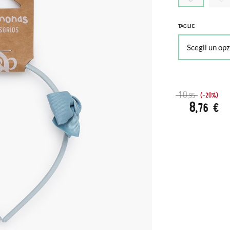
TAGLIE
10
(-20%)
,95
8
,76 €