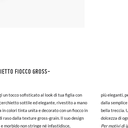
IETTO FIOCCO GROSS-
ZIONI E RESI
N
monas la spedizione è gratuita a partire da 30 €. Per gli ordini inferio
 un tocco sofisticato al look di tua figlia con
anti, perché si abbina a qualsiasi acconciatura:
iegherà da 4 a 5 giorni lavorativi per arrivare tramite corriere. Ti pr
cerchietto sottile ed elegante, rivestito a mano
emplice coda di cavallo ai capelli sciolti o a una
ato prima delle 15:00, altrimenti verrà spedito il giorno successivo.
 in colori tinta unita e decorato con un fiocco in
reccia. Un accessorio versatile che esalta la
di raso dalla texture gross-grain. Il suo design
dolcezza di ogn
carpe arrivano e non sono esattamente quello che cercavi, puoi richie
 e morbido non stringe né infastidisce,
Per motivi di 