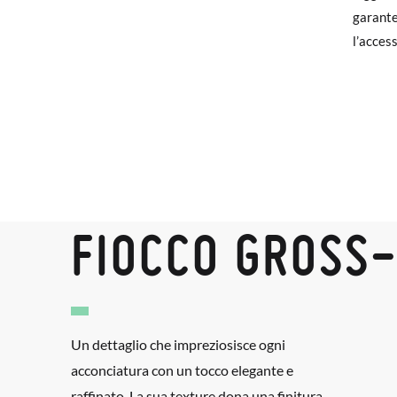
garante
Se hai 
l’access
nostra 
verrà q
Per sost
ufficio
FIOCCO GROSS
Un dettaglio che impreziosisce ogni
acconciatura con un tocco elegante e
raffinato. La sua texture dona una finitura