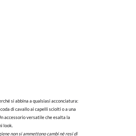
ri a 30 €, la spedizione standard costa 3,95
eghiamo di notare che l'ordine deve essere
i look.
dere facilmente un reso gratuito.
igiene non si ammettono cambi nè resi di